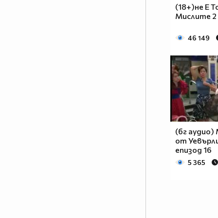
(18+)не Е 
Мислите 2 
46 149
(бг аудио)
от Уевърли
епизод 16
5 365