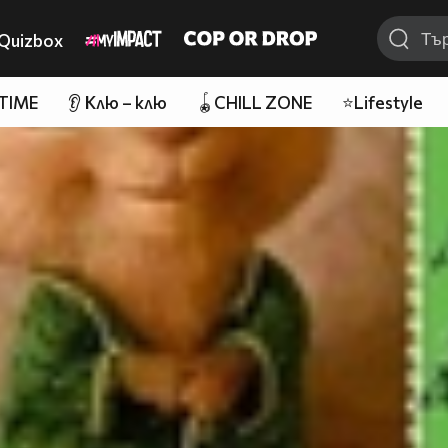
Quizbox
 TIME
👂 Клю – клю
🪀CHILL ZONE
⭐Lifestyle