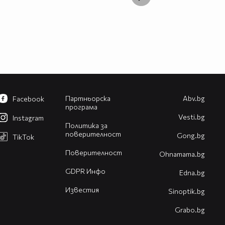
Партньорска
Abv.bg
Facebook
програма
Vesti.bg
Instagram
Политика за
поверителност
Gong.bg
TikTok
Поверителност
Оhnamama.bg
GDPR Инфо
Edna.bg
Известия
Sinoptik.bg
Grabo.bg