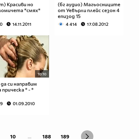
ст) Красиви но
(бг аудио) Магьосниците
момичета *смях*
от Уевърли плейс сезон 4
епизод 15
50
14.11.2011
4 414
17.08.2012
10:10
к да си направим
прическа * - *
39
01.09.2010
10
...
188
189