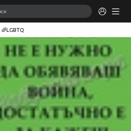
🌈LGBTQ