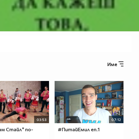
Име
03:53
07:12
ам Стайл" по-
#ПитайЕмил еп.1