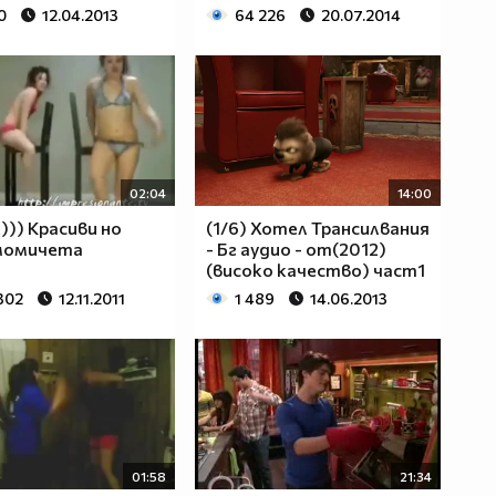
0
12.04.2013
64 226
20.07.2014
02:04
14:00
))) Красиви но
(1/6) Хотел Трансилвания
момичета
- Бг аудио - от(2012)
(високо качество) част1
302
12.11.2011
1 489
14.06.2013
01:58
21:34