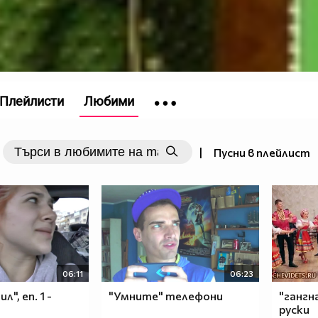
Плейлисти
Любими
|
Пусни в плейлист
06:11
06:23
л", еп. 1 -
"Умните" телефони
"гангн
руски