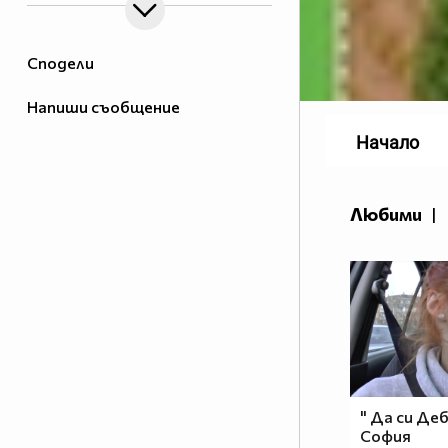
Сподели
Напиши съобщение
Начало
Любими
|
" Да си Деби
София