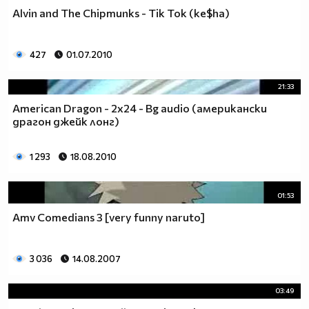
Alvin and The Chipmunks - Tik Tok (ke$ha)
427
01.07.2010
21:33
American Dragon - 2x24 - Bg audio (американски
драгон джейк лонг)
1 293
18.08.2010
01:53
Amv Comedians 3 [very funny naruto]
3 036
14.08.2007
03:49