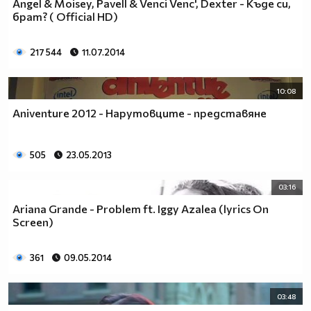
Angel & Moisey, Pavell & Venci Venc', Dexter - Къде си,
брат? ( Official HD)
217 544
11.07.2014
10:08
Aniventure 2012 - Нарутовците - представяне
505
23.05.2013
03:16
Ariana Grande - Problem ft. Iggy Azalea (lyrics On
Screen)
361
09.05.2014
03:48