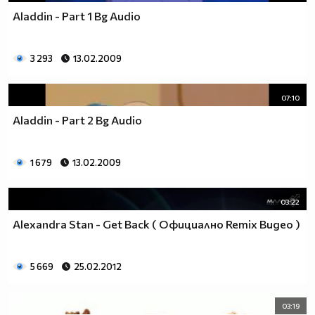
Aladdin - Part 1 Bg Audio
3 293
13.02.2009
07:10
Aladdin - Part 2 Bg Audio
1 679
13.02.2009
03:22
Alexandra Stan - Get Back ( Официално Remix Видео )
5 669
25.02.2012
03:19