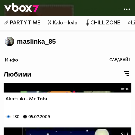
Member of
👾
🎉 PARTY TIME
👂 Клю – клю
🪀CHILL ZONE
⭐Li
maslinka_85
Инфо
СЛЕДВАЙ
1
Любими
01:34
Akatsuki - Mr Tobi
180
05.07.2009
01:18