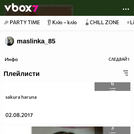
Member of
👾
🎉 PARTY TIME
👂 Клю – клю
🪀CHILL ZONE
⭐Li
maslinka_85
Инфо
СЛЕДВАЙ
1
Плейлисти
6
sakura haruna
02.08.2017
3