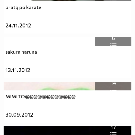
bratq po karate
24.11.2012
6
sakura haruna
13.11.2012
14
MIMITO@@@@@@@@@@@@
30.09.2012
17