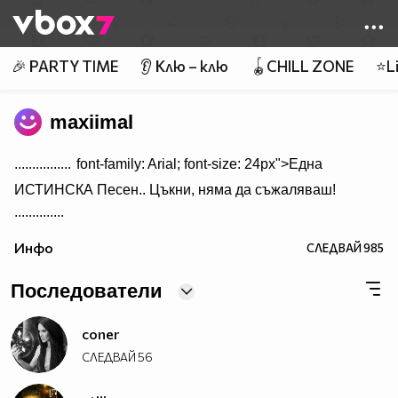
Member of
👾
🎉 PARTY TIME
👂 Клю – клю
🪀CHILL ZONE
⭐Li
maxiimal
................
font-family: Arial; font-size: 24px">Една
ИСТИНСКА Песен.. Цъкни, няма да съжаляваш!
..............
Инфо
СЛЕДВАЙ
985
Последователи
coner
СЛЕДВАЙ
56