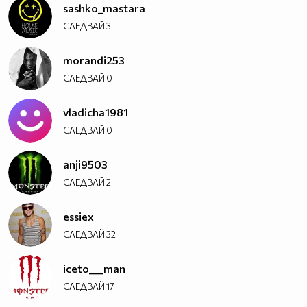
sashko_mastara
СЛЕДВАЙ
3
morandi253
СЛЕДВАЙ
0
vladicha1981
СЛЕДВАЙ
0
anji9503
СЛЕДВАЙ
2
essiex
СЛЕДВАЙ
32
iceto___man
СЛЕДВАЙ
17