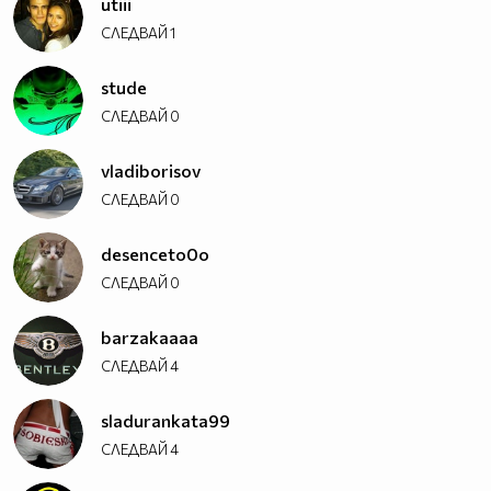
utiii
СЛЕДВАЙ
1
stude
СЛЕДВАЙ
0
vladiborisov
СЛЕДВАЙ
0
desenceto0o
СЛЕДВАЙ
0
barzakaaaa
СЛЕДВАЙ
4
sladurankata99
СЛЕДВАЙ
4