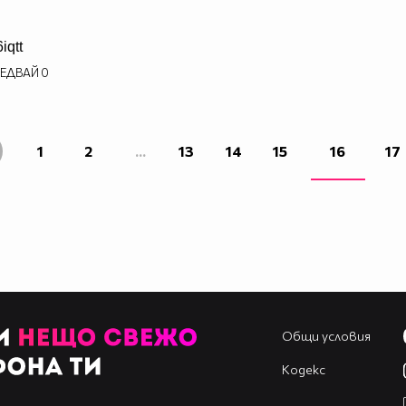
6iqtt
ЕДВАЙ
0
1
2
...
13
14
15
16
17
Общи условия
Кодекс