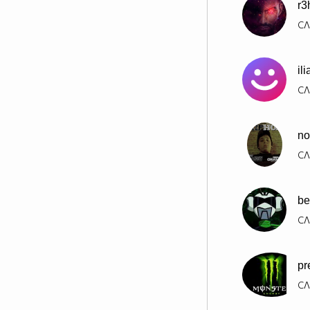
r3
СЛ
il
СЛ
no
СЛ
be
СЛ
pr
СЛ