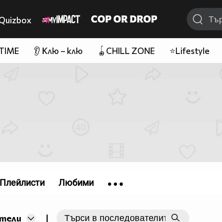
Quizbox
 TIME
👂 Клю – клю
🪀CHILL ZONE
⭐Lifestyle
Плейлисти
Любими
|
тели