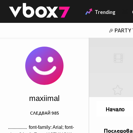
Member of
👾
Trending
🎉 PARTY
maxiimal
Начало
СЛЕДВАЙ
985
................
font-family: Arial; font-
Последова