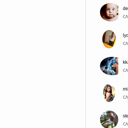
de
СЛ
ly
СЛ
kk
СЛ
mi
СЛ
st
СЛ