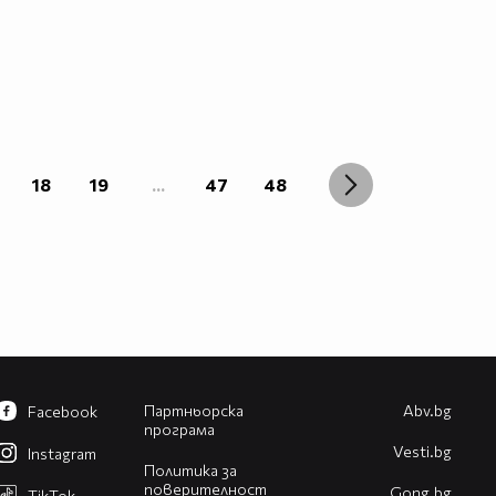
18
19
...
47
48
Партньорска
Abv.bg
Facebook
програма
Vesti.bg
Instagram
Политика за
поверителност
Gong.bg
TikTok