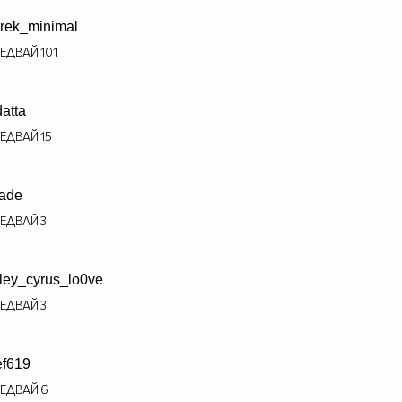
rek_minimal
ЕДВАЙ
101
datta
ЕДВАЙ
15
ade
ЕДВАЙ
3
ley_cyrus_lo0ve
ЕДВАЙ
3
ef619
ЕДВАЙ
6