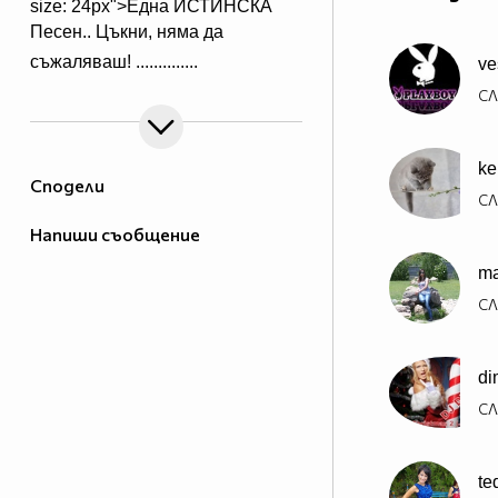
size: 24px">Една ИСТИНСКА
Песен.. Цъкни, няма да
съжаляваш!
..............
ve
СЛ
ke
Сподели
СЛ
Напиши съобщение
ma
СЛ
di
СЛ
te