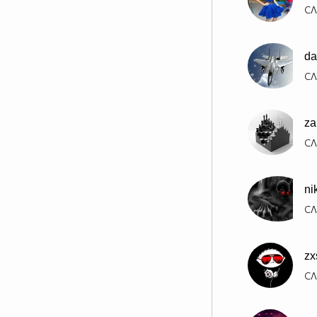
СЛ
da
СЛ
za
СЛ
ni
СЛ
zx
СЛ