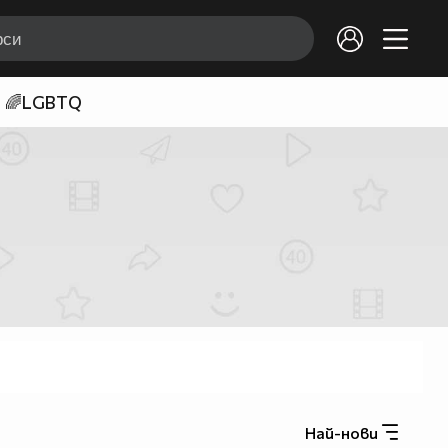
🌈LGBTQ
Най-нови