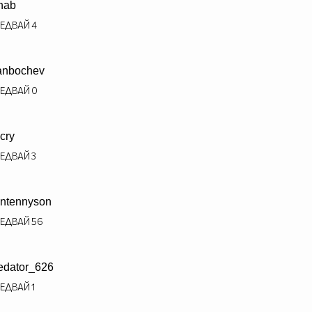
hab
ЕДВАЙ
4
ianbochev
ЕДВАЙ
0
cry
ЕДВАЙ
3
ntennyson
ЕДВАЙ
56
edator_626
ЕДВАЙ
1