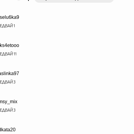
selu6ka9
ЕДВАЙ
1
ks4etooo
ЕДВАЙ
11
slinka97
ЕДВАЙ
3
msy_mix
ЕДВАЙ
3
dkata20