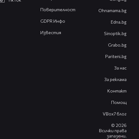
Поверителност
Оhnamama.bg
GDPR Инфо
Edna.bg
Известия
Sinoptik.bg
Grabo.bg
Pariteni.bg
За нас
За реклама
Контакт
Помощ
VBox7 блог
© 2026
Всички права
запазени.