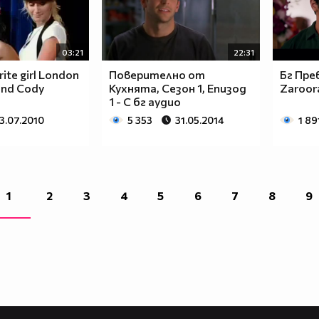
03:21
22:31
rite girl London
Поверително от
Бг Прев
and Cody
Кухнята, Сезон 1, Епизод
Zaroora
1 - С бг аудио
3.07.2010
5 353
31.05.2014
1 89
1
2
3
4
5
6
7
8
9