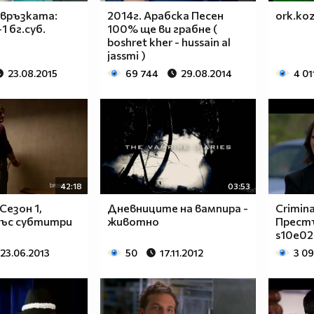
 връзката:
2014г. Арабска Песен
ork.koza
1 бг.суб.
100% ще ви грабне (
boshret kher - hussain al
jassmi )
23.08.2015
69 744
29.08.2014
4 01
42:18
03:53
Сезон 1,
Дневниците на вампира -
Crimina
 със субтитри
животно
Прест
s10e02
23.06.2013
50
17.11.2012
3 0