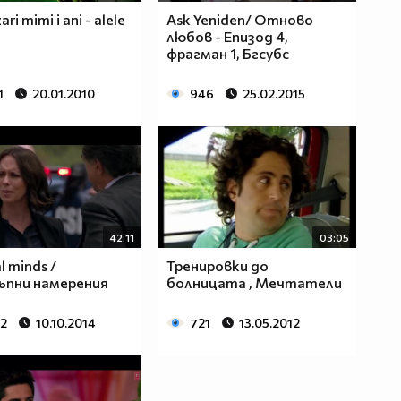
ri mimi i ani - alele
Ask Yeniden/ Отново
любов - Епизод 4,
фрагман 1, Бгсубс
1
20.01.2010
946
25.02.2015
42:11
03:05
l minds /
Тренировки до
ъпни намерения
болницата , Мечтатели
92
10.10.2014
721
13.05.2012