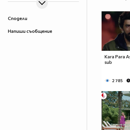
Сподели
Напиши съобщение
Kara Para A
sub
2 785