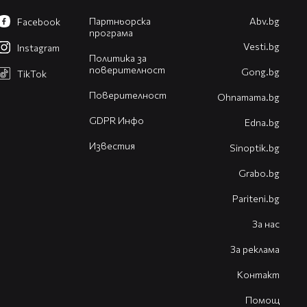
Партньорска
Abv.bg
Facebook
програма
Vesti.bg
Instagram
Политика за
поверителност
Gong.bg
TikTok
Поверителност
Оhnamama.bg
GDPR Инфо
Edna.bg
Известия
Sinoptik.bg
Grabo.bg
Pariteni.bg
За нас
За реклама
Контакт
Помощ