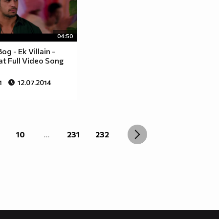
04:50
од - Ek Villain -
t Full Video Song
1
12.07.2014
10
...
231
232