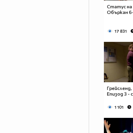
Статус на
Объркан 6-
17 831
Грейсленд, 
Епизод 3 -
1 101