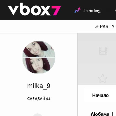
Member of
👾
Trending
🎉 PARTY
milka_9
Начало
СЛЕДВАЙ
44
Любими
|