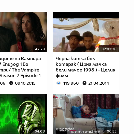
42:29
02:03:38
ците на Вампира
Черна котка бял
 Епизод 1 Бг
котарак ( Црна мачка
ри/ The Vampire
бели мачор 1998 ) - Целия
 Season 7 Episode 1
филм
906
09.10.2015
119 960
21.04.2014
04:08
00:55