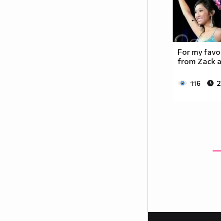
For my favo
from Zack 
116
2