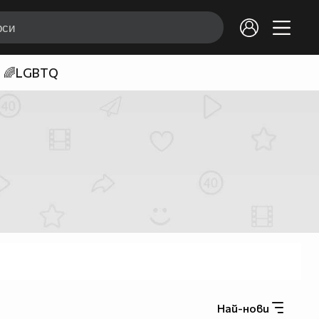
🌈LGBTQ
Най-нови