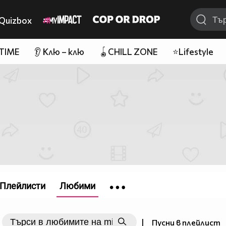
Quizbox
 TIME
👂 Клю – клю
🪀CHILL ZONE
⭐Lifestyle
Плейлисти
Любими
|
Пусни в плейлист