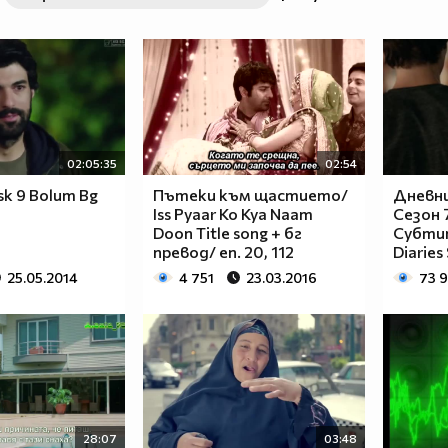
02:05:35
02:54
sk 9 Bolum Bg
Пътеки към щастието/
Дневни
Iss Pyaar Ko Kya Naam
Сезон 7
Doon Title song + бг
Субтит
превод/ еп. 20, 112
Diaries
25.05.2014
4 751
23.03.2016
73 
28:07
03:48