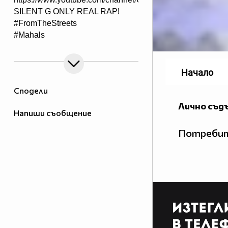
SILENT G ONLY REAL RAP!
#FromTheStreets
#Mahals
Начало
Сподели
Лично съд
Напиши съобщение
Потребит