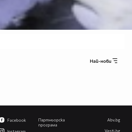
Най-нови
Партньорска
Abv.bg
Facebook
програма
Vesti.bg
Instagram