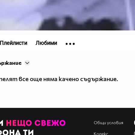
Плейлисти
Любими
ържание
елят все още няма качено съдържание.
Общи условия
Кодекс