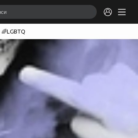
🌈LGBTQ