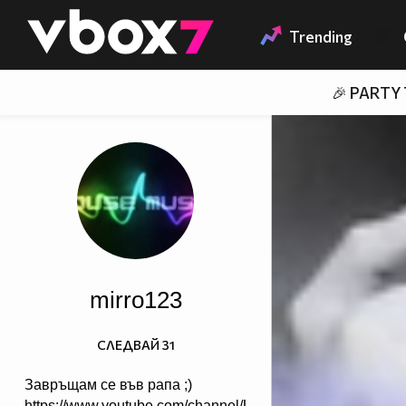
Member of
👾
Trending
🎉 PARTY
mirro123
СЛЕДВАЙ
31
Завръщам се във рапа ;)
https://www.youtube.com/channel/UCiw4SgZ5QoosPTbs