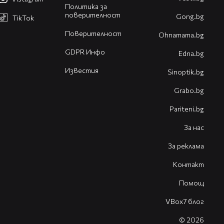
Политика за
поверителност
Gong.bg
TikTok
Поверителност
Оhnamama.bg
GDPR Инфо
Edna.bg
Известия
Sinoptik.bg
Grabo.bg
Pariteni.bg
За нас
За реклама
Контакт
Помощ
VBox7 блог
© 2026