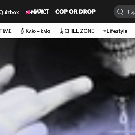
Quizbox
 TIME
👂 Клю – клю
🪀CHILL ZONE
⭐Lifestyle
MZNyh6Q