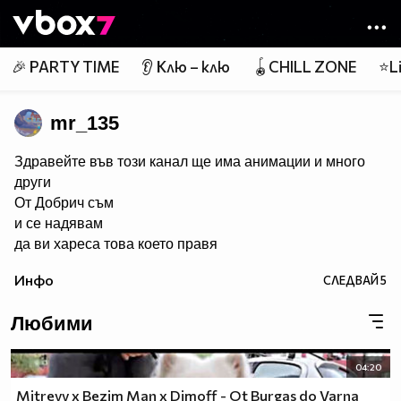
Member of
👾
🎉 PARTY TIME
👂 Клю – клю
🪀CHILL ZONE
⭐Li
mr_135
Здравейте във този канал ще има анимации и много
други
От Добрич съм
и се надявам
да ви хареса това което правя
Инфо
СЛЕДВАЙ
5
Любими
04:20
Mitrevv x Bezim Man x Dimoff - Ot Burgas do Varna