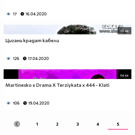
17
16.04.2020
01:44
Цигани крадат кабели
126
17.04.2020
04:44
Martinesko x Drama X Terziykata x 444 - Klati
106
19.04.2020
1
2
3
4
5