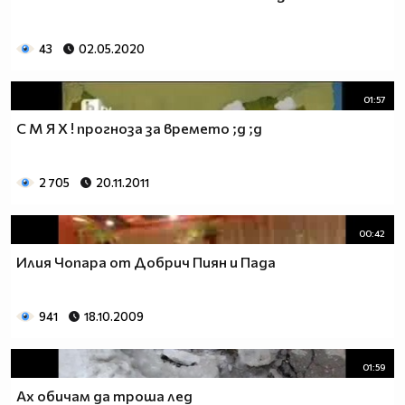
43
02.05.2020
01:57
С М Я Х ! прогноза за времето ;д ;д
2 705
20.11.2011
00:42
Илия Чопара от Добрич Пиян и Пада
941
18.10.2009
01:59
Ах обичам да троша лед