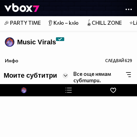
Member of
👾
🎉 PARTY TIME
👂 Клю – клю
🪀CHILL ZONE
⭐Li
Music Virals
Инфо
СЛЕДВАЙ
629
Все още нямам
Моите субтитри
субтитри.