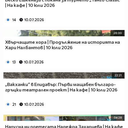
| На кафе | 10 юли 2026
14
10.07.2026
26:00
Хвърчащите хора | Продължение на историята на
Хари Налбантов | 10 юли 2026
13
10.07.2026
22:21
„Вакханки“ в Епидавър: Първи мащабен българо-
гръцки театрален проект | На кафе | 10 юли 2026
21
10.07.2026
04:28
Напусна ни поетесата Надежда Захариева | На кафе