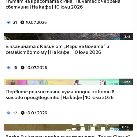
Пътят на красотата с Ина | Пилатес с червена
светлина | На кафе | 10 юли 2026
31
10.07.2026
13:43
В планината с Калин от „Игри на волята“ и
семейството му | На кафе | 10 юли 2026
16
10.07.2026
03:56
Първите реалистични хуманоидни роботи в
масово производство | На кафе | 10 юли 2026
17
10.07.2026
07:48
Веско Ешкенази с покана за турнето „Танго Classic“