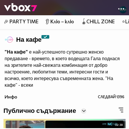
Member of
👾
🎉 PARTY TIME
👂 Клю – клю
🪀CHILL ZONE
⭐Li
На кафе
"На кафе"
е най-успешното сутрешно женско
предаване - времето, в което водещата Гала поднася
на зрителите най-свежата комбинация от добро
настроение, любопитни теми, интересни гости и
всичко, което интересува съвременната жена. "На
кафе" - всеки
делничен от 9.30 ч. по Нова. Eпизодите на предаването
Инфо
СЛЕДВАЙ
1396
може да гледате и в
Публично съдържание
02:38