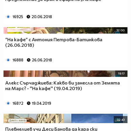
16925
20.06.2018
32:00
“На кафе” с Антония Петрова-Батинкова
(26.06.2018)
16888
26.06.2018
19:17
Алекс Сърчаджиева: Какво би занесла от Земята
на Марс? - ''На кафе'' (19.04.2019)
16872
19.04.2019
02:43
Плевнелиев учи Деси Банова да кара ски