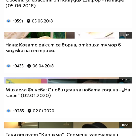
(05.06.2018)
19591
05.06.2018
36:01
Нана: Когато ракът се върна, откриха тумор в
мозъка на сестра ми
19435
06.04.2018
18:18
Михаела Филева: С нови цели за новата година - „На
кафе” (02.01.2020)
19285
02.01.2020
10:23
Галя от дует ''Каризма'': Спомени, запечатани