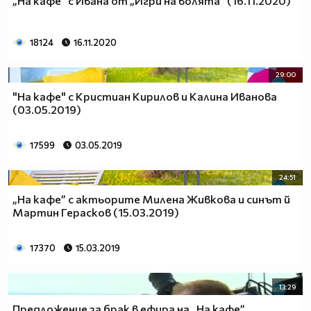
„На кафе” с Ивана от „Игри на волята” (16.11.2020)
18124
16.11.2020
29:00
"На кафе" с Кристиан Кирилов и Калина Иванова
(03.05.2019)
17599
03.05.2019
24:51
„На кафе” с актьорите Милена Живкова и синът й
Мартин Герасков (15.03.2019)
17370
15.03.2019
13:29
Предложение за брак в ефира на „На кафе”