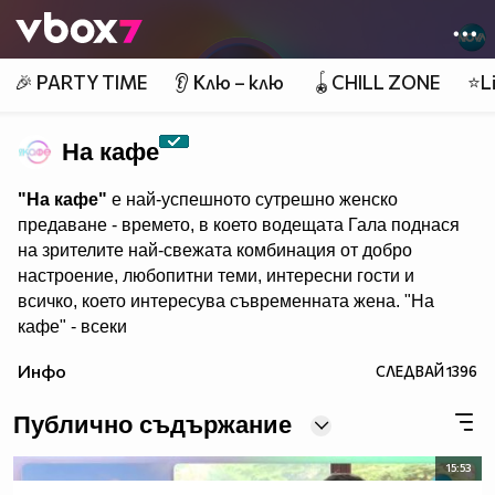
Member of
👾
🎉 PARTY TIME
👂 Клю – клю
🪀CHILL ZONE
⭐Li
На кафе
"На кафе"
е най-успешното сутрешно женско
предаване - времето, в което водещата Гала поднася
на зрителите най-свежата комбинация от добро
настроение, любопитни теми, интересни гости и
всичко, което интересува съвременната жена. "На
кафе" - всеки
делничен от 9.30 ч. по Нова. Eпизодите на предаването
Инфо
СЛЕДВАЙ
1396
може да гледате и в
Публично съдържание
15:53