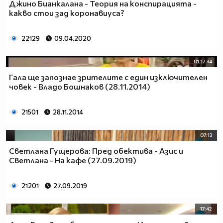
Джино Бианкалана - Теория на конспирацията -
какво стои зад коронавиуса?
22129
09.04.2020
01:17:34
Гала ще запознае зрителите с един изключителен
човек - Владо Бошнаков (28.11.2014)
21501
28.11.2014
07:13
Светлана Гущерова: Пред обектива - Азис и
Светлана - На кафе (27.09.2019)
21201
27.09.2019
17:42