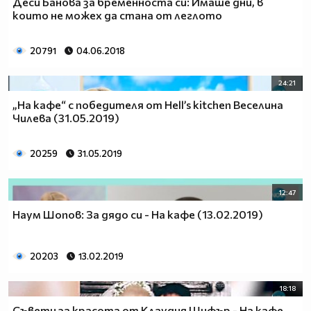
Деси Банова за бременноста си: Имаше дни, в
които не можех да стана от леглото
20791
04.06.2018
24:21
„На кафе“ с победителя от Hell’s kitchen Веселина
Чилева (31.05.2019)
20259
31.05.2019
12:47
Наум Шопов: За дядо си - На кафе (13.02.2019)
20203
13.02.2019
18:18
Съвети за красота от Клаудия Шифър - На кафе