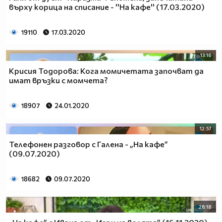
върху корица на списание - ''На кафе'' (17.03.2020)
19110
17.03.2020
13:16
Крисия Тодорова: Кога момичетата започват да
имат връзки с момчета?
18907
24.01.2020
12:57
Телефонен разговор с Галена - „На кафе”
(09.07.2020)
18682
09.07.2020
26:18