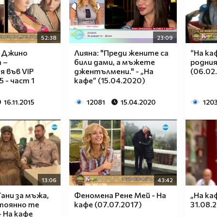
52:38
23:09
с Джино
Лияна: "Преди жените са
“На ка
 –
били дами, а мъжете
родния
 във VIP
джентълмени." - „На
(06.02
5 - част 1
кафе” (15.04.2020)
16.11.2015
12081
15.04.2020
120
13:06
43:42
ани за мъжа,
Феномена Рене Мей - На
„На ка
тоянно те
кафе (07.07.2017)
31.08.
- На кафе