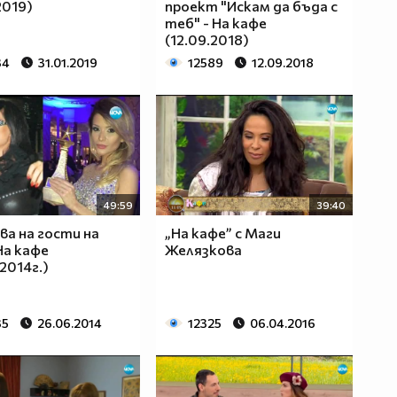
2019)
проект "Искам да бъда с
теб" - На кафе
(12.09.2018)
34
31.01.2019
12589
12.09.2018
49:59
39:40
ва на гости на
„На кафе” с Маги
На кафе
Желязкова
2014г.)
35
26.06.2014
12325
06.04.2016