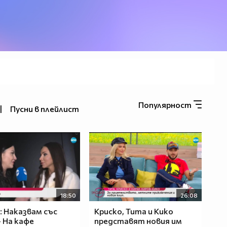
Популярност
|
Пусни в плейлист
18:50
26:08
: Наказвам със
Криско, Тита и Кико
- На кафе
представят новия им