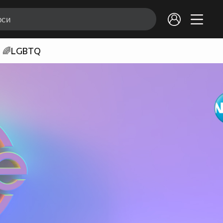
🌈LGBTQ