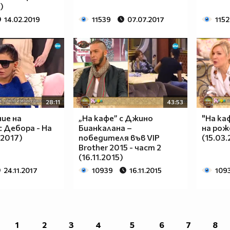
)
14.02.2019
11539
07.07.2017
115
28:11
43:53
ие на
„На кафе” с Джино
"На ка
с Дебора - На
Бианкалана –
на рож
.2017)
победителя във VIP
(15.03.
Brother 2015 - част 2
(16.11.2015)
24.11.2017
10939
16.11.2015
109
1
2
3
4
5
6
7
8