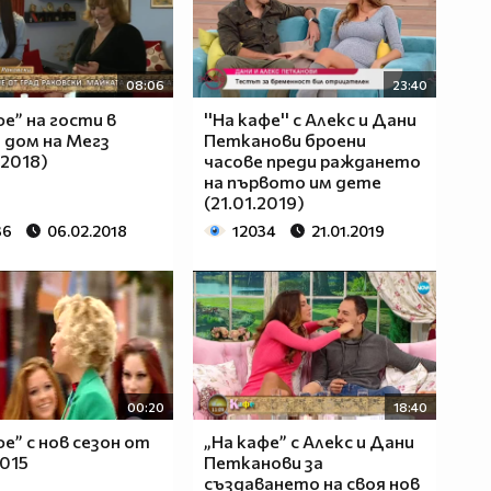
08:06
23:40
фе” на гости в
''На кафе'' с Алекс и Дани
 дом на Мегз
Петканови броени
.2018)
часове преди раждането
на първото им дете
(21.01.2019)
36
06.02.2018
12034
21.01.2019
00:20
18:40
фе” с нoв сезон от
„На кафе” с Алекс и Дани
2015
Петканови за
създаването на своя нов