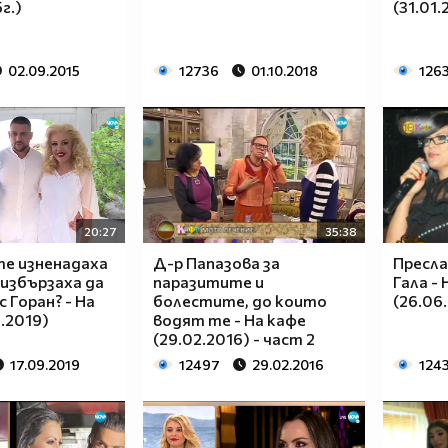
г.)
(31.01.
02.09.2015
12736
01.10.2018
126
20:27
35:38
те изненадаха
Д-р Папазова за
Пресла
 избързаха да
паразитите и
Гала - 
 Горан? - На
болестите, до които
(26.06.
9.2019)
водят те - На кафе
(29.02.2016) - част 2
17.09.2019
12497
29.02.2016
124