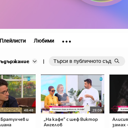
Плейлисти
Любими
съдържание
|
48:48
29:09
с Братухчев и
„На кафе” с шеф Виктор
Алисия
лиана
Ангелов
замах 