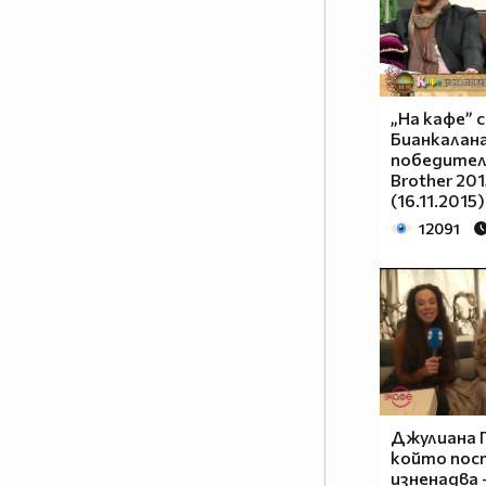
„На кафе” 
Бианкалана
победителя
Brother 201
(16.11.2015)
12091
Джулиана Г
който пос
изненадва 