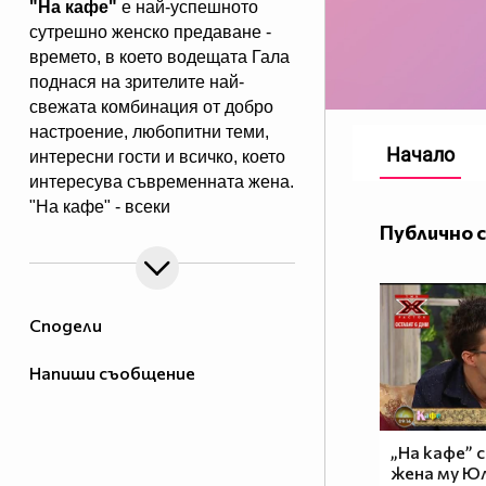
"На кафе"
е най-успешното
сутрешно женско предаване -
времето, в което водещата Гала
поднася на зрителите най-
свежата комбинация от добро
настроение, любопитни теми,
Начало
интересни гости и всичко, което
интересува съвременната жена.
"На кафе" - всеки
Публично 
делничен от 9.30 ч. по Нова.
Eпизодите на предаването може
да гледате и в
Сподели
Напиши съобщение
„На кафе” 
жена му Ю