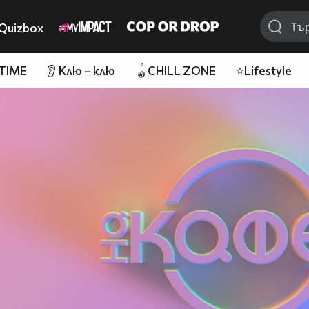
Quizbox
 TIME
👂 Клю – клю
🪀CHILL ZONE
⭐Lifestyle