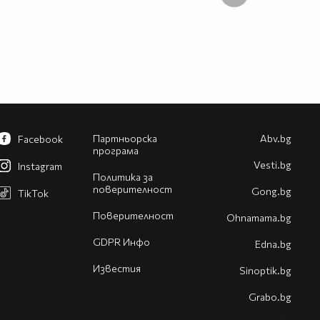
Партньорска
Abv.bg
Facebook
програма
Vesti.bg
Instagram
Политика за
поверителност
Gong.bg
TikTok
Поверителност
Оhnamama.bg
GDPR Инфо
Edna.bg
Известия
Sinoptik.bg
Grabo.bg