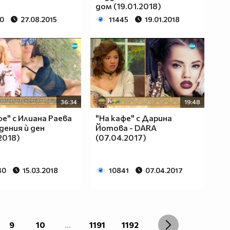
дом (19.01.2018)
20
27.08.2015
11445
19.01.2018
36:34
19:48
фе" с Илиана Раева
"На кафе" с Дарина
дения ѝ ден
Йотова - DARA
2018)
(07.04.2017)
30
15.03.2018
10841
07.04.2017
9
10
...
1191
1192