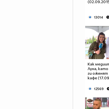
(02.09.2015
13014
Как медии
Луна, като
ги оженят с
кафе (17.0
12569