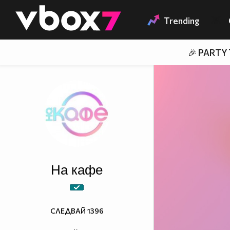
Member of
👾
Trending
🎉 PARTY
На кафе
СЛЕДВАЙ
1396