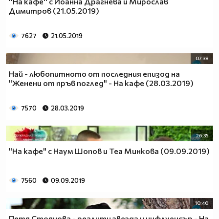
''На кафе'' с Йоанна Драгнева и Мирослав
Димитров (21.05.2019)
7627
21.05.2019
07:38
Най - любопитното от последния епизод на
"Женени от пръв поглед" - На кафе (28.03.2019)
7570
28.03.2019
26:35
"На кафе" с Наум Шопов и Теа Минкова (09.09.2019)
7560
09.09.2019
10:40
Петя Стоянова - реалити звезда и инфлуенсър - На