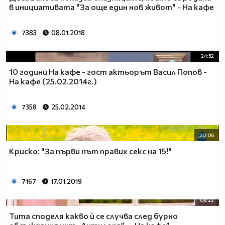
в инициативата "За още един нов живот" - На кафе
7383
08.01.2018
24:52
10 години На кафе - гост актьорът Васил Попов -
На кафе (25.02.2014г.)
7358
25.02.2014
20:06
Криско: "За първи път правих секс на 15!"
7167
17.01.2019
08:22
Тита споделя какво ѝ се случва след бурно