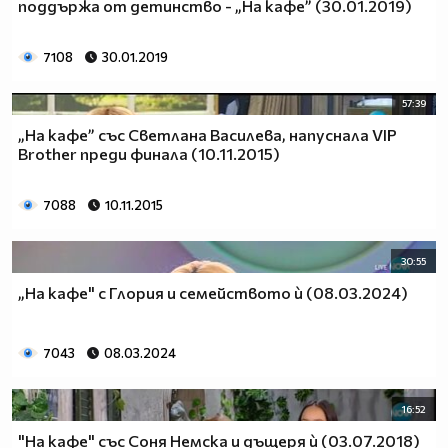
поддържа от детинство - „На кафе” (30.01.2019)
7108
30.01.2019
57:39
„На кафе” със Светлана Василева, напуснала VIP
Brother преди финала (10.11.2015)
7088
10.11.2015
30:55
„На кафе" с Глория и семейството ѝ (08.03.2024)
7043
08.03.2024
16:52
"На кафе" със Соня Немска и дъщеря ѝ (03.07.2018)