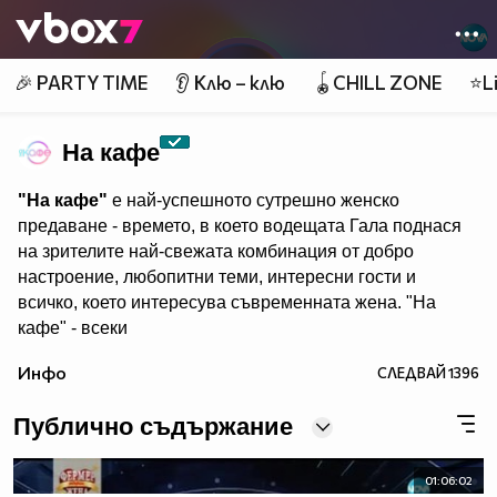
Member of
👾
🎉 PARTY TIME
👂 Клю – клю
🪀CHILL ZONE
⭐Li
На кафе
"На кафе"
е най-успешното сутрешно женско
предаване - времето, в което водещата Гала поднася
на зрителите най-свежата комбинация от добро
настроение, любопитни теми, интересни гости и
всичко, което интересува съвременната жена. "На
кафе" - всеки
делничен от 9.30 ч. по Нова. Eпизодите на предаването
Инфо
СЛЕДВАЙ
1396
може да гледате и в
Публично съдържание
01:06:02