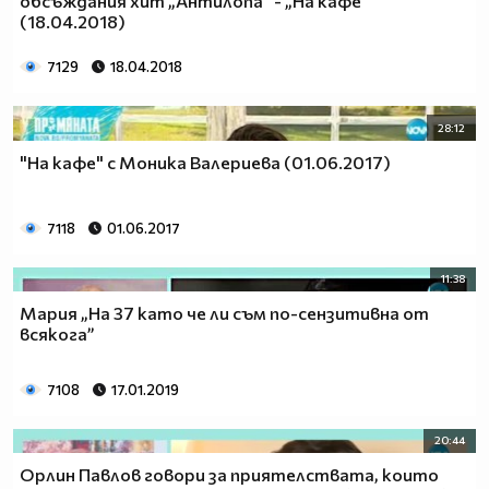
обсъждания хит „Антилопа” - „На кафе”
(18.04.2018)
7129
18.04.2018
28:12
"На кафе" с Моника Валериева (01.06.2017)
7118
01.06.2017
11:38
Мария „На 37 като че ли съм по-сензитивна от
всякога”
7108
17.01.2019
20:44
Орлин Павлов говори за приятелствата, които