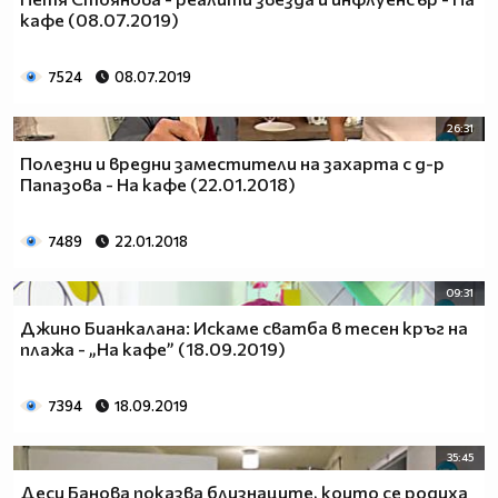
кафе (08.07.2019)
7524
08.07.2019
26:31
Полезни и вредни заместители на захарта с д-р
Папазова - На кафе (22.01.2018)
7489
22.01.2018
09:31
Джино Бианкалана: Искаме сватба в тесен кръг на
плажа - „На кафе” (18.09.2019)
7394
18.09.2019
35:45
Деси Банова показва близнаците, които се родиха