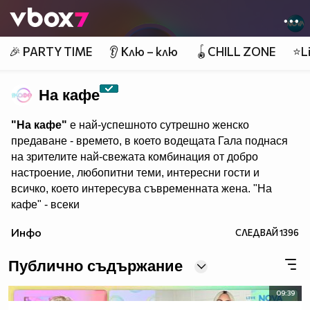
Member of
👾
🎉 PARTY TIME
👂 Клю – клю
🪀CHILL ZONE
⭐Li
На кафе
"На кафе"
е най-успешното сутрешно женско
предаване - времето, в което водещата Гала поднася
на зрителите най-свежата комбинация от добро
настроение, любопитни теми, интересни гости и
всичко, което интересува съвременната жена. "На
кафе" - всеки
делничен от 9.30 ч. по Нова. Eпизодите на предаването
Инфо
СЛЕДВАЙ
1396
може да гледате и в
Публично съдържание
09:39