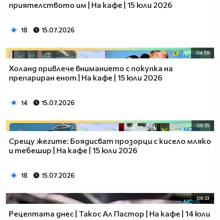
приятелството им | На кафе | 15 юли 2026
18
15.07.2026
04:59
Холанд привлече вниманието с покупка на
препариран енот | На кафе | 15 юли 2026
14
15.07.2026
06:55
Срещу жегите: Боядисват прозорци с кисело мляко
и тебешир | На кафе | 15 юли 2026
18
15.07.2026
09:33
Рецептата днес | Такос Ал Пастор | На кафе | 14 юли