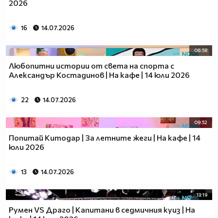
2026
16
14.07.2026
06:58
Любопитни истории от света на спорта с
Александър Костадинов | На кафе | 14 юли 2026
22
14.07.2026
09:52
Попитай Китодар | За летните жеги | На кафе | 14
юли 2026
13
14.07.2026
13:19
Румен VS Драго | Капитани в седмичния куиз | На