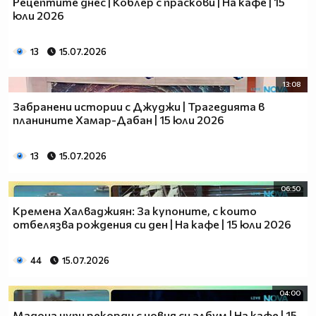
Рецептите днес | Коблер с праскови | На кафе | 15
юли 2026
13
15.07.2026
13:08
Забранени истории с Джуджи | Трагедията в
планините Хамар-Дабан | 15 юли 2026
13
15.07.2026
06:50
Кремена Халваджиян: За купоните, с които
отбелязва рождения си ден | На кафе | 15 юли 2026
44
15.07.2026
04:00
Мадона чупи рекорди с новия си албум | На кафе | 15