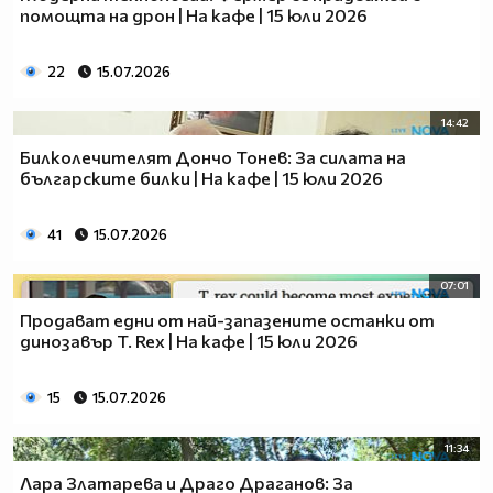
помощта на дрон | На кафе | 15 юли 2026
22
15.07.2026
14:42
Билколечителят Дончо Тонев: За силата на
българските билки | На кафе | 15 юли 2026
41
15.07.2026
07:01
Продават едни от най-запазените останки от
динозавър T. Rex | На кафе | 15 юли 2026
15
15.07.2026
11:34
Лара Златарева и Драго Драганов: За