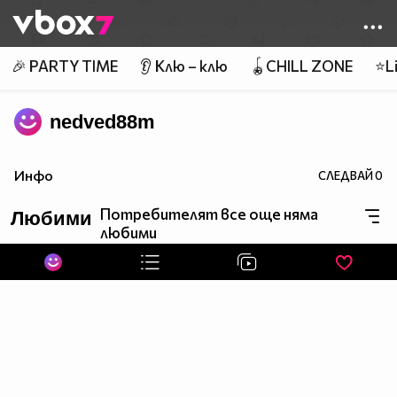
Member of
👾
🎉 PARTY TIME
👂 Клю – клю
🪀CHILL ZONE
⭐Li
nedved88m
Инфо
СЛЕДВАЙ
0
Потребителят все още няма
Любими
любими