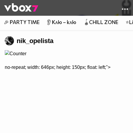
Member of
👾
🎉 PARTY TIME
👂 Клю – клю
🪀CHILL ZONE
⭐Li
nik_opelista
no-repeat; width: 646px; height: 150px; float: left;">