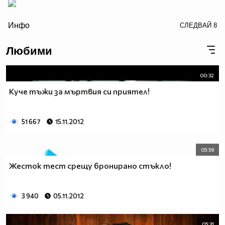
/>
Инфо
СЛЕДВАЙ
8
Любими
00:32
Куче тъжи за мъртвия си приятел!
51 667
15.11.2012
05:59
Жесток тест срещу бронирано стъкло!
3 940
05.11.2012
05:31