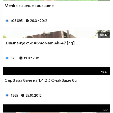
Мечка си чеше каисиите
108 695
26.07.2012
00:42
Шимпанзе със Автомат Ак-47 [hq]
575
19.07.2011
03:44
Сървъра вече на 1.4.2 :) Очакваме ви ..
1 365
25.10.2012
11:20