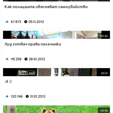
Как полицаите обясняват самоубийство
67 873
05.11.2012
00:49
Луд готвач прави палачинки
115 258
28.10.2012
00:31
:d :)
120 746
31.10.2012
00:56