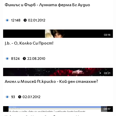
Финиъс и Фърб - Лунната ферма Бг Аудио
12 148
02.01.2012
03:16
J.b. - О, Колко Си Прост!
8 524
22.08.2010
03:21
Ангел и Моисей ft.криско - Кой ден станахме?
93
02.07.2012
06:57