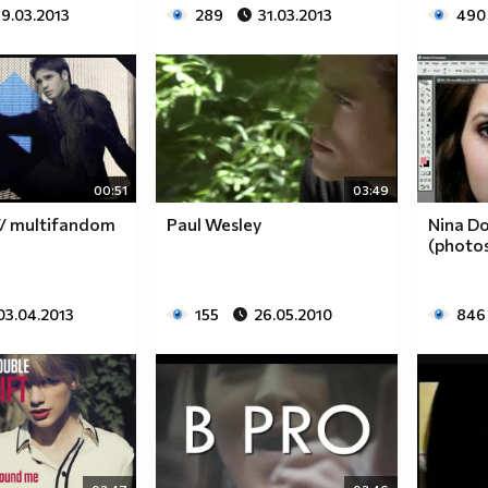
19.03.2013
289
31.03.2013
490
00:51
03:49
// multifandom
Paul Wesley
Nina Do
(photo
03.04.2013
155
26.05.2010
846