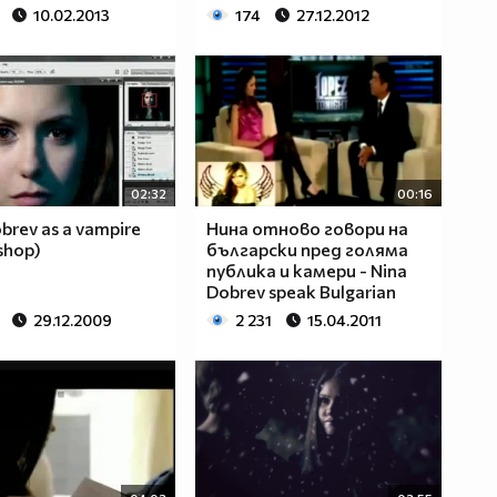
10.02.2013
174
27.12.2012
02:32
00:16
brev as a vampire
Нина отново говори на
shop)
български пред голяма
публика и камери - Nina
Dobrev speak Bulgarian
29.12.2009
2 231
15.04.2011