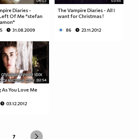
04:03
03:55
pire Diaries -
The Vampire Diaries - All I
Left Of Me *stefan
want for Christmas !
Damon*
05
31.08.2009
86
23.11.2012
02:54
g As You Love Me
03.12.2012
7