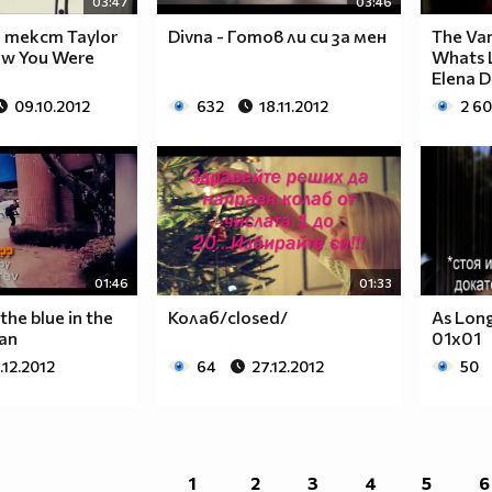
03:47
03:46
и текст Taylor
Divna - Готов ли си за мен
The Vam
new You Were
Whats 
Elena 
09.10.2012
632
18.11.2012
2 6
01:46
01:33
the blue in the
Колаб/closed/
As Lon
Ian
01x01
.12.2012
64
27.12.2012
50
1
2
3
4
5
6