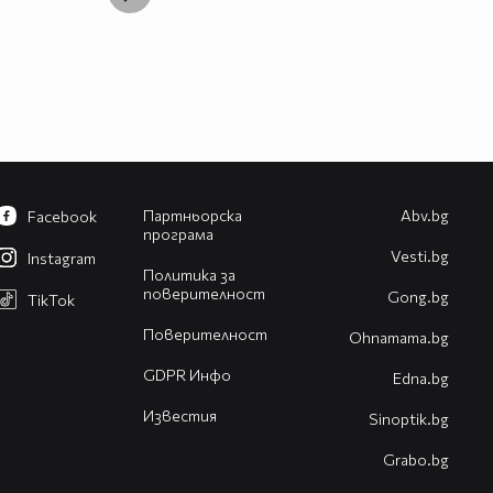
Партньорска
Abv.bg
Facebook
програма
Vesti.bg
Instagram
Политика за
поверителност
Gong.bg
TikTok
Поверителност
Оhnamama.bg
GDPR Инфо
Edna.bg
Известия
Sinoptik.bg
Grabo.bg