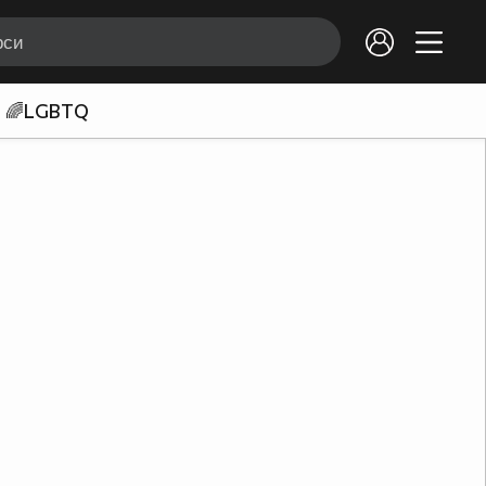
🌈LGBTQ