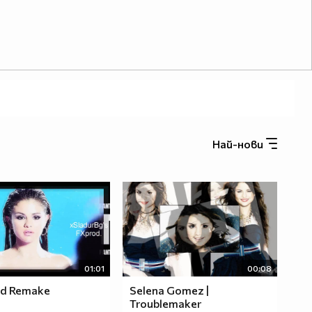
Най-нови
01:01
00:08
d Remake
Selena Gomez |
Troublemaker