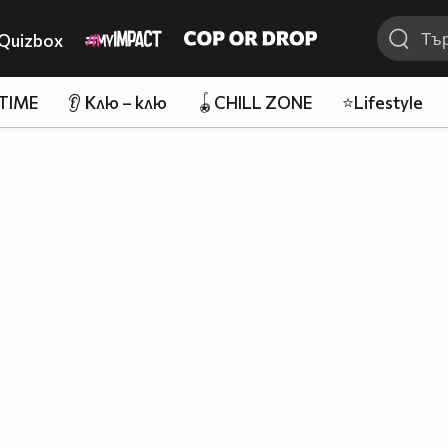
Quizbox
 TIME
👂 Клю – клю
🪀CHILL ZONE
⭐Lifestyle