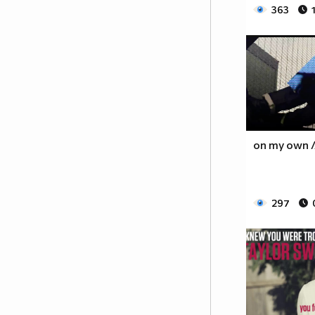
363
on my own 
297