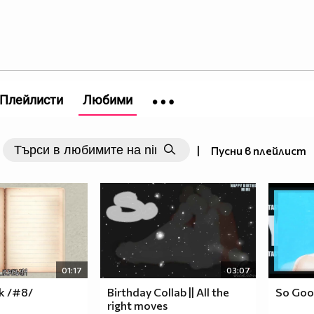
Плейлисти
Любими
|
Пусни в плейлист
01:17
03:07
k /#8/
Birthday Collab || All the
So Goo
right moves