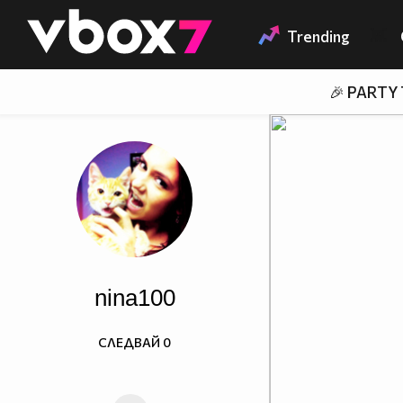
Member of
👾
Trending
🎉 PARTY
nina100
СЛЕДВАЙ
0