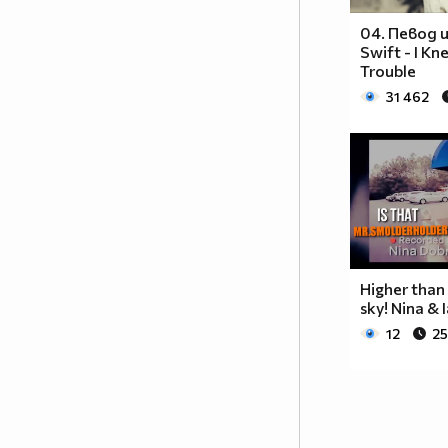
04. Певод 
Swift - I K
Trouble
31 462
Higher than 
sky! Nina & 
12
25