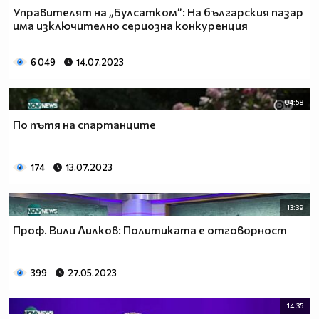
Управителят на „Булсатком”: На българския пазар
има изключително сериозна конкуренция
6 049
14.07.2023
04:58
По пътя на спартанците
174
13.07.2023
13:39
Проф. Вили Лилков: Политиката е отговорност
399
27.05.2023
14:35