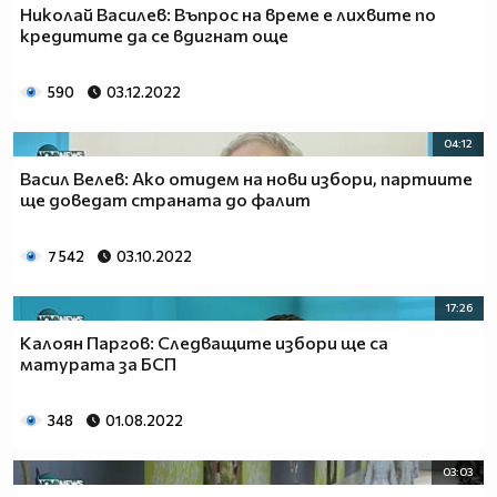
Николай Василев: Въпрос на време е лихвите по
кредитите да се вдигнат още
590
03.12.2022
04:12
Васил Велев: Ако отидем на нови избори, партиите
ще доведат страната до фалит
7 542
03.10.2022
17:26
Калоян Паргов: Следващите избори ще са
матурата за БСП
348
01.08.2022
03:03