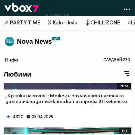
Member of
👾
🎉 PARTY TIME
👂 Клю – клю
🪀CHILL ZONE
⭐Li
Nova News
Инфо
СЛЕДВАЙ
270
Любими
20:54
„Кръпки на пътя”: Може ли различната настилка
да е причина за тежката катастрофа в Плевенско
4 327
05.04.2025
14:51