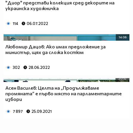
"Диор" представи колекция сред декорите на
украинска художничка
114
06.07.2022
14:06
Любомир Дацов: Ако имах предложение за
министър, щях да сложа костюм
302
28.06.2022
20:52
Асен Василев: Целта на „Продължаваме
промяната” е първо място на парламентарните
избори
7 897
25.09.2021