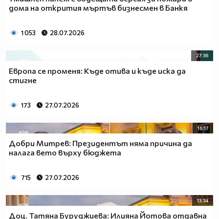
дома на открития мъртъв бизнесмен в Банкя
1 053
28.07.2026
27:36
Европа се променя: Къде отива и къде иска да
стигне
173
27.07.2026
16:17
Добри Митрев: Президентът няма причина да
налага вето върху бюджета
715
27.07.2026
13:34
Доц. Татяна Буруджиева: Илияна Йотова отдавна