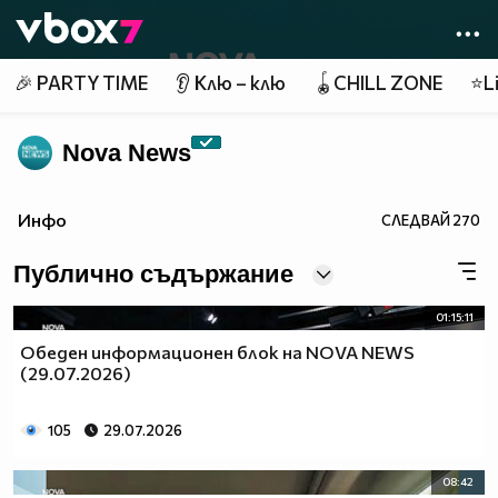
Member of
👾
🎉 PARTY TIME
👂 Клю – клю
🪀CHILL ZONE
⭐Li
Nova News
Инфо
СЛЕДВАЙ
270
Публично съдържание
01:15:11
Обеден информационен блок на NOVA NEWS
(29.07.2026)
105
29.07.2026
08:42