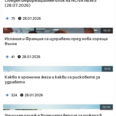
Обеден информационен блок на NOVA NEWS
(28.07.2026)
75
28.07.2026
02:23
Испания и Франция са изправени пред нова гореща
вълна
41
28.07.2026
10:13
Какво е хронична жега и какви са рисковете за
здравето
324
28.07.2026
02:00
Умишлен палеж е водещата версия за пожара в