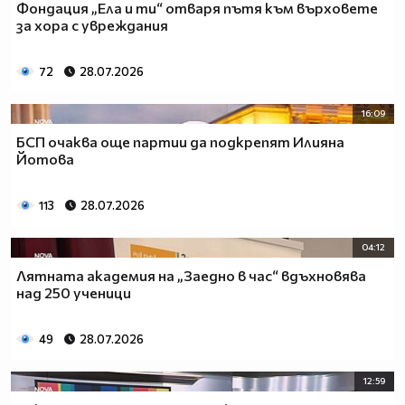
Фондация „Ела и ти“ отваря пътя към върховете
за хора с увреждания
72
28.07.2026
16:09
БСП очаква още партии да подкрепят Илияна
Йотова
113
28.07.2026
04:12
Лятната академия на „Заедно в час“ вдъхновява
над 250 ученици
49
28.07.2026
12:59