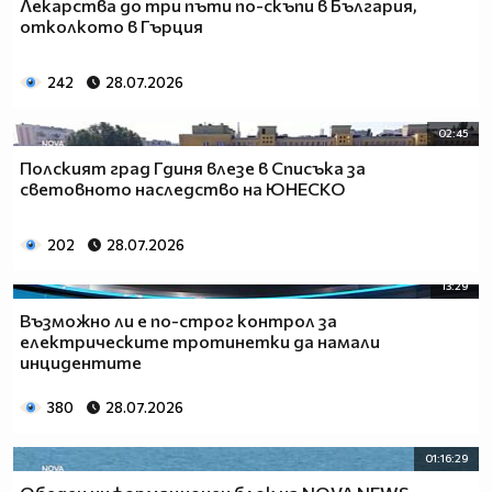
Лекарства до три пъти по-скъпи в България,
отколкото в Гърция
242
28.07.2026
02:45
Полският град Гдиня влезе в Списъка за
световното наследство на ЮНЕСКО
202
28.07.2026
13:29
Възможно ли е по-строг контрол за
електрическите тротинетки да намали
инцидентите
380
28.07.2026
01:16:29