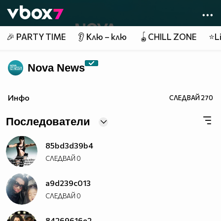
Member of
👾
🎉 PARTY TIME
👂 Клю – клю
🪀CHILL ZONE
⭐Li
Nova News
Инфо
СЛЕДВАЙ
270
Последователи
85bd3d39b4
СЛЕДВАЙ
0
a9d239c013
СЛЕДВАЙ
0
84269616e2