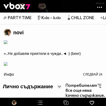
Member of
👾
🎉 PARTY TIME
👂 Клю – клю
🪀CHILL ZONE
⭐Li
novi
»..Нe добавям приятели в чужди..◄ :) (beer)
/>
Инфо
СЛЕДВАЙ
24
Потребителят
Лично съдържание
все още няма
качено съдържание.