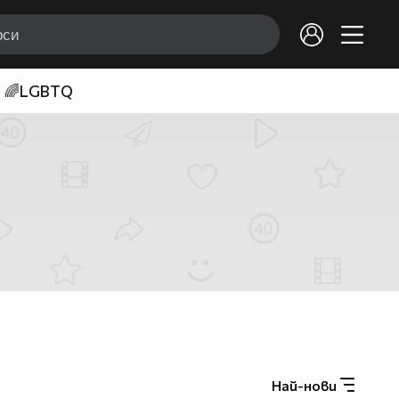
🌈LGBTQ
Най-нови