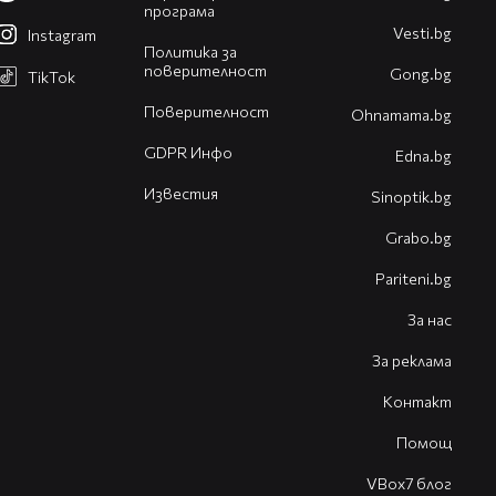
програма
Vesti.bg
Instagram
Политика за
поверителност
Gong.bg
TikTok
Поверителност
Оhnamama.bg
GDPR Инфо
Edna.bg
Известия
Sinoptik.bg
Grabo.bg
Pariteni.bg
За нас
За реклама
Контакт
Помощ
VBox7 блог