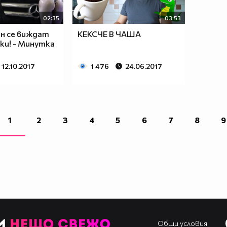
02:35
03:53
ен се виждат
КЕКСЧЕ В ЧАША
ки! - Минутка
12.10.2017
1 476
24.06.2017
1
2
3
4
5
6
7
8
9
Общи условия