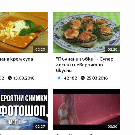
02:20
02:20
на крем супа
"Пълнени гъбки" - Супер
лесни и невероятно
вкусни
92
13.09.2016
42 182
25.03.2016
02:27
03:30