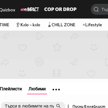
Quizbox
 TIME
👂 Клю – клю
🪀CHILL ZONE
⭐Lifestyle
Плейлисти
Любими
|
Пусни в плейлист