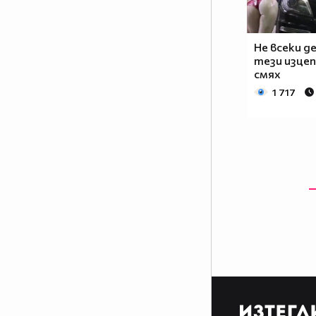
Не всеки д
тези изцеп
смях
1 717