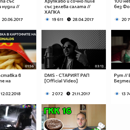
па със
Хрупкаво и сочно пиле
100 не
 нудли //
със зелева салата //
без Фо
ХАПКА
20.06.2017
19 611
28.04.2017
20 
01:56
03:13
ъставка в
DMS - СТАРИЯТ РАП
​Рут //
е на
[Official Video]
Безте
12.02.2018
2 072
21.11.2017
13 7