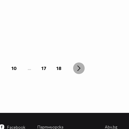
10
...
17
18
Партньорска
Abv.bg
Facebook