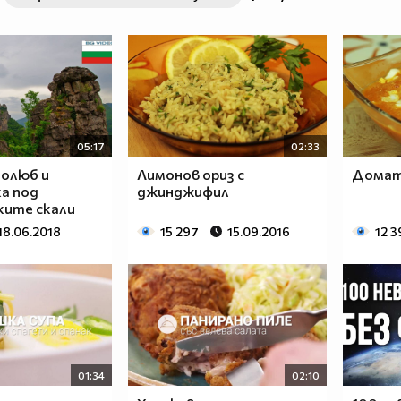
05:17
02:33
олюб и
Лимонов ориз с
Домате
а под
джинджифил
ите скали
18.06.2018
15 297
15.09.2016
12 3
01:34
02:10