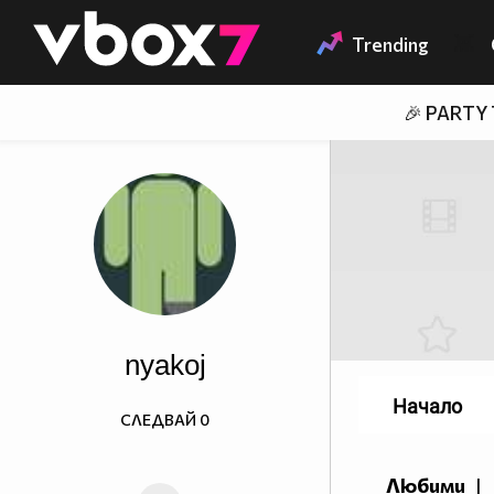
Member of
👾
Trending
🎉 PARTY
nyakoj
Начало
СЛЕДВАЙ
0
Любими
|