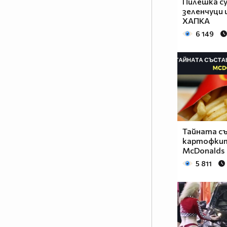
Пилешка су
зеленчуци и
ХАПКА
6 149
Тайната с
картофкит
McDonalds
5 811