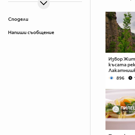
Сподели
Напиши съобщение
Извор Жит
късата рек
Лакатнишк
896