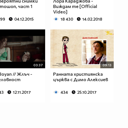
вероятни снимки
Лора Караджова -
тошоп, част 1
Виждам те [Official
Video]
799
04.12.2015
18 430
14.02.2018
03:37
09:13
 Boyan // Жлъч​ -
Ранната християнска
гловност
църква с Димо Алексиев
43
12.11.2017
434
25.10.2017