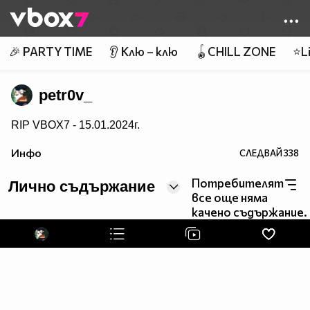
Member of
👾
🎉 PARTY TIME
👂 Клю – клю
🪀CHILL ZONE
⭐Li
petr0v_
RIP VBOX7 - 15.01.2024г.
Инфо
СЛЕДВАЙ
338
Потребителят
Лично съдържание
все още няма
качено съдържание.