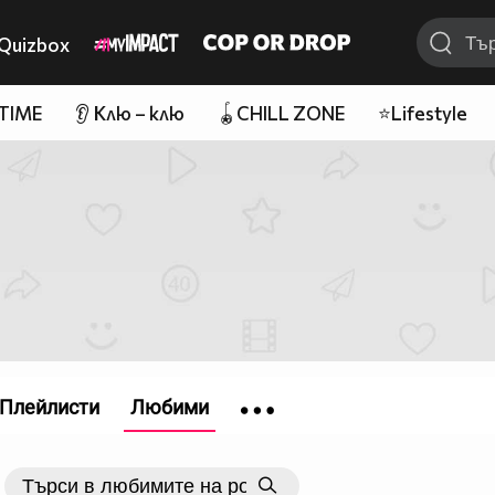
Quizbox
 TIME
👂 Клю – клю
🪀CHILL ZONE
⭐Lifestyle
Плейлисти
Любими