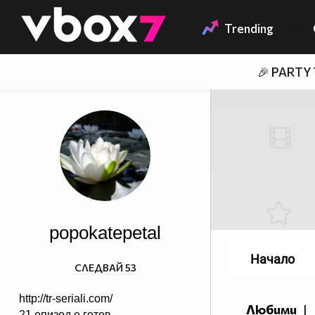
Member of
👾
Trending
🎉 PARTY
popokatepetal
Начало
СЛЕДВАЙ
53
http://tr-seriali.com/
Любими
|
21 епизод е готов