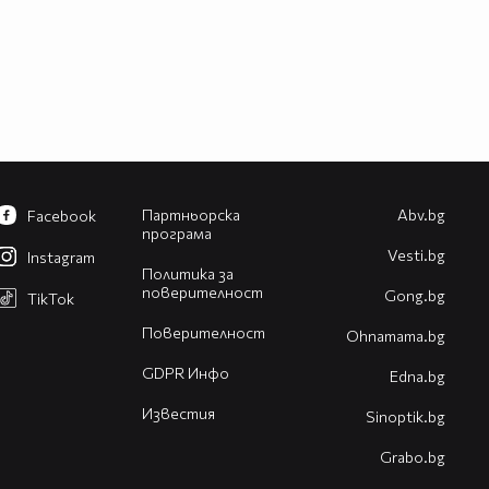
Партньорска
Abv.bg
Facebook
програма
Vesti.bg
Instagram
Политика за
поверителност
Gong.bg
TikTok
Поверителност
Оhnamama.bg
GDPR Инфо
Edna.bg
Известия
Sinoptik.bg
Grabo.bg