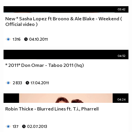
03:42
New * Sasha Lopez ft Broono & Ale Blake - Weekend (
Official video )
1 316
04.10.2011
04:52
* 2011* Don Omar - Taboo 2011 (hq)
2 833
17.04.2011
04:24
Robin Thicke - Blurred Lines ft. T.i., Pharrell
137
02.07.2013