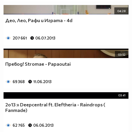
04:28
Део, Лео, Рафи и Играта - 4d
207 661
06.07.2013
03:52
Превод! Stromae - Papaoutai
69 368
11.06.2013
03:41
2о13 » Deepcentral ft. Eleftheria - Raindrops (
Fanmade)
62 765
06.06.2013