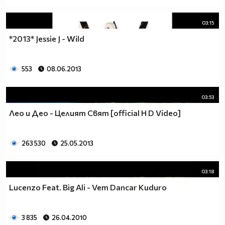
03:15
*2013* Jessie J - Wild
553
08.06.2013
03:53
Лео и Део - Целият Свят [official H D Video]
263 530
25.05.2013
03:18
Lucenzo Feat. Big Ali - Vem Dancar Kuduro
3 835
26.04.2010