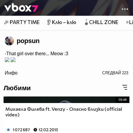
Member of
👾
🎉 PARTY TIME
👂 Клю – клю
🪀CHILL ZONE
⭐Li
popsun
-That girl over there... Meow :3
/>
Инфо
СЛЕДВАЙ
223
Любими
03:48
Михаела Филева ft. Venzy - Опасно близки (official
video)
1 072 687
12.02.2013