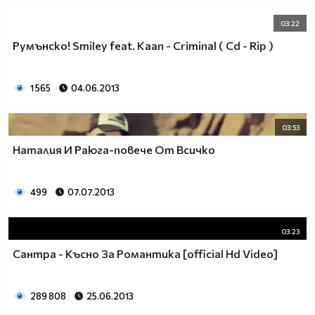
03:22
Румънско! Smiley feat. Kaan - Criminal ( Cd - Rip )
1 565
04.06.2013
03:53
Наталия И Раюга-повече От Всичко
499
07.07.2013
03:23
Сантра - Късно За Романтика [official Hd Video]
289 808
25.06.2013