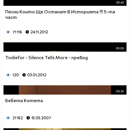
05:43
Песни Които Ще Останат В Историята !!! 5-та
част
71 116
24.11.2012
05:05
Todiefor - Silence Tells More - превод
120
03.01.2012
00:33
Бебета Котета
21 162
15.05.2007