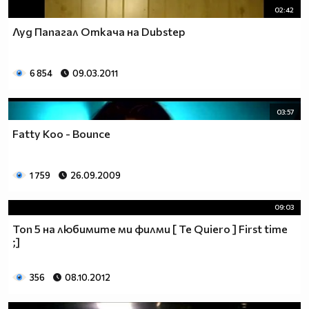
02:42
Луд Папагал Откача на Dubstep
6 854
09.03.2011
03:57
Fatty Koo - Bounce
1 759
26.09.2009
09:03
Топ 5 на любимите ми филми [ Te Quiero ] First time
;]
356
08.10.2012