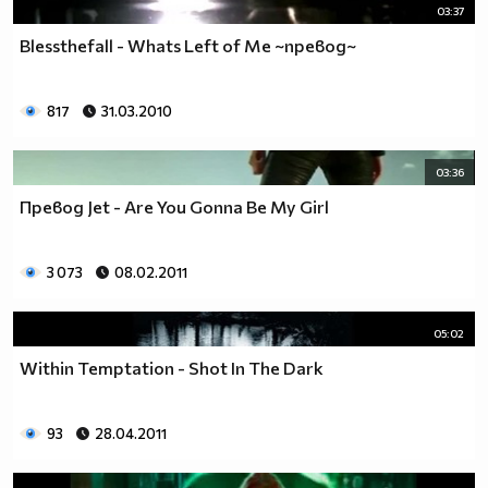
03:37
Blessthefall - Whats Left of Me ~превод~
817
31.03.2010
03:36
Превод Jet - Are You Gonna Be My Girl
3 073
08.02.2011
05:02
Within Temptation - Shot In The Dark
93
28.04.2011