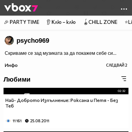
Member of
👾
🎉 PARTY TIME
👂 Клю – клю
🪀CHILL ZONE
⭐Li
psycho969
Скриваме се зад музиката за да покажем себе си...
Инфо
СЛЕДВАЙ
2
Любими
02:32
Най- Доброто Изпълнение: Роксана и Петя - Без
Теб
11 161
25.08.2011