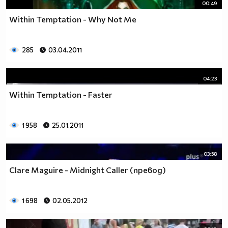
00:49
Within Temptation - Why Not Me
285
03.04.2011
04:23
Within Temptation - Faster
1 958
25.01.2011
03:58
Clare Maguire - Midnight Caller (превод)
1 698
02.05.2012