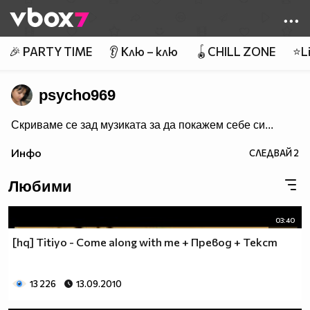
Member of
👾
🎉 PARTY TIME
👂 Клю – клю
🪀CHILL ZONE
⭐Li
psycho969
Скриваме се зад музиката за да покажем себе си...
Инфо
СЛЕДВАЙ
2
Любими
03:40
[hq] Titiyo - Come along with me + Превод + Текст
13 226
13.09.2010