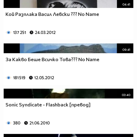
04:41
Кой Разплака Васил Левски ??? No Name
137 251
24.03.2012
09:41
За Какво Беше Всичко Това??? No Name
181 519
12.05.2012
03:40
Sonic Syndicate - Flashback [превод]
380
21.06.2010