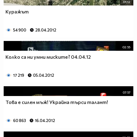
01:12
Куражът
54 900
28.04.2012
02:55
Колко са ни умни миските? 04.04.12
17 219
05.04.2012
07:57
Това е силен мъж! Украйна търси талант!
60 863
16.04.2012