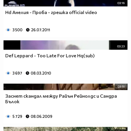
03:16
Hd Анелия - Проба - грешка official video
3 500
26.07.2011
03:23
Def Leppard - Too Late For Love Hq(sub)
3 697
08.03.2010
03:51
Заснет скандал между Райън Рейнолдс и Сандра
Бълок
5 729
08.06.2009