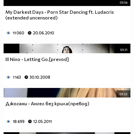
03:54
My Darkest Days - Porn Star Dancing ft. Ludacris
(extended uncensored)
11 060
20.06.2010
03:21
Ill Nino - Letting Go.[prevod]
1 143
30.10.2008
03:22
Джогани - Ангел без крила(превод)
18 499
12.05.2011