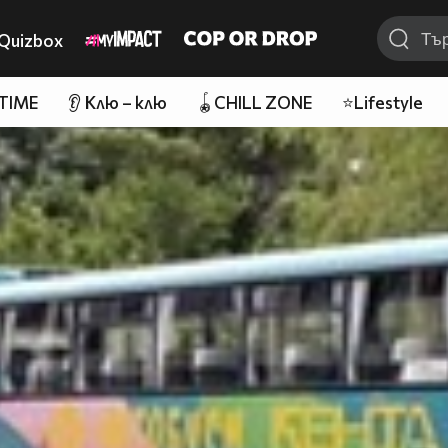
Quizbox
 TIME
👂 Клю – клю
🪀CHILL ZONE
⭐Lifestyle