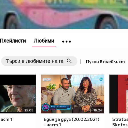
Плейлисти
Любими
|
Пусни в плейлист
25:05
16:24
част 1
Един за друг (20.02.2021)
Stratos
- част 1
Skotose