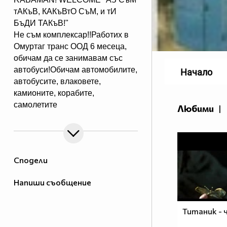
тАКъВ, КАКъВтО СъМ, и тИ
БъДИ ТАКъВ!"
Не съм комплексар!!Работих в
Омуртаг транс ООД 6 месеца,
обичам да се занимавам със
автобуси!Обичам автомобилите,
Начало
автобусите, влаковете,
камионите, корабите,
самолетите
Любими
|
и всичко големи и мощни
машини на този свят, високите
скорости, WRC, IRC, F1, WTCC
и др.Колекционер съм на
Сподели
списания за автомобили,
камиони и
Напиши съобщение
автобуси.Колекционирам
картинки, снимки, картички и др.
ФБ -
Титаник - 
http://www.facebook.com/profile.php?