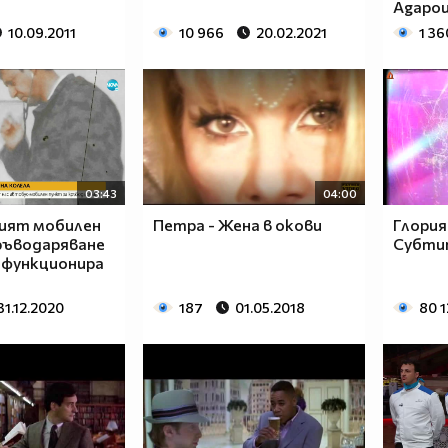
Agapou
10.09.2011
10 966
20.02.2021
1 36
03:43
04:00
ият мобилен
Петра - Жена в окови
Глория
ръводаряване
Субтит
 функционира
31.12.2020
187
01.05.2018
80 