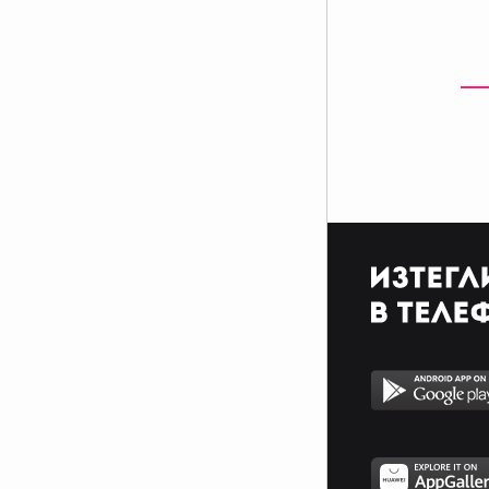
самоносеща конструкция и е
произведен по лиценз на фирма
„Карл-Кесборер" - ФРГ ( по-
известен като Kassbohrer Setra).
Неговата „територия" са
междуградските и
туристическите маршрути.
Конструкцията на автобуса е ра
злична за сравнение с
останалите модели от този клас
в периода на производство на
модела (1980-1993). Автобусът
разполага с голямо багажно
помещение обособено под
каросерията под седалките на
автобуса. Той се отличава с
висококачествена звукова и
топло изолация на салона.
Системата за отопление на