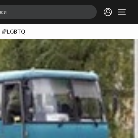
🌈LGBTQ