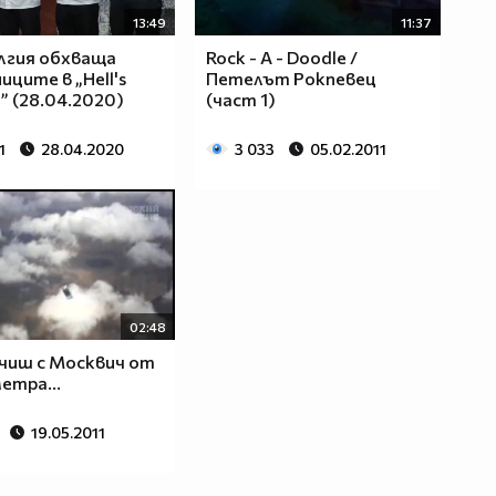
13:49
11:37
лгия обхваща
Rock - A - Doodle /
иците в „Hell's
Петелът Рокпевец
n” (28.04.2020)
(част 1)
1
28.04.2020
3 033
05.02.2011
02:48
чиш с Москвич от
етра...
19.05.2011