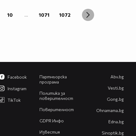
10
...
1071
1072
Партньорска
Abv.bg
Facebook
програма
Vesti.bg
Instagram
Политика за
поверителност
Gong.bg
TikTok
Поверителност
Оhnamama.bg
GDPR Инфо
Edna.bg
Известия
Sinoptik.bg