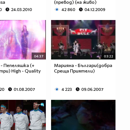
sa
(превод) (на живо)
0
24.03.2010
42 860
04.12.2009
04:37
03:22
 - Пепеляшка (+
Марияна - Българи(добра
ри) High - Quality
Среща Приятели)
120
01.08.2007
4 223
09.06.2007