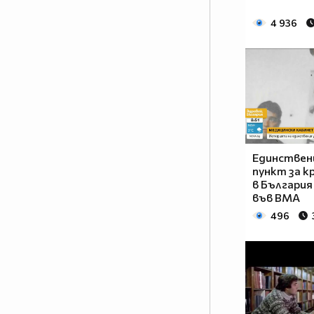
id=100001626864973&ref=tn_tnmn
4 936
Skype: kentata6102
Аз съм главен админ на
страницата Автобуси Кента™
във ФБ! Посетете и харесайте
Фейсбук страниците на Кента
АД™:
http://www.facebook.com/pages/
Кента-АД-
Омуртаг/296388997086065
Единствен
Автобуси Чавдар™:
пункт за к
в България
http://www.facebook.com/AvtobusiChavdar,
във ВМА
https://www.facebook.com/pages/Chavdar-
496
Чавдар/56223208035
Харесайте страницата на
градски транспорт Габрово
https://www.facebook.com/OPTGabrovo
https://www.facebook.com/pages/
Мариана-и-