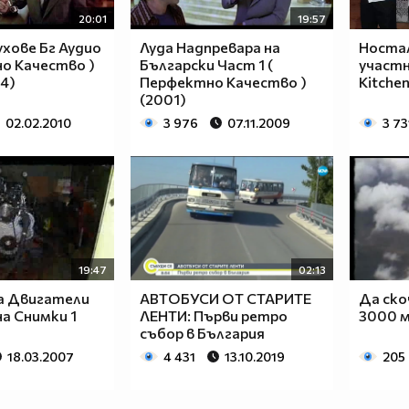
20:01
19:57
ухове Бг Аудио
Луда Надпревара на
Носта
о Качество )
Български Част 1 (
участн
84)
Перфектно Качество )
Kitche
(2001)
02.02.2010
3 976
07.11.2009
3 73
19:47
02:13
а Двигатели
АВТОБУСИ ОТ СТАРИТЕ
Да ско
на Снимки 1
ЛЕНТИ: Първи ретро
3000 м
събор в България
18.03.2007
4 431
13.10.2019
205