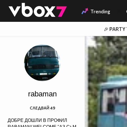
Member of
👾
Trending
🎉 PARTY
rabaman
СЛЕДВАЙ
49
ДОБРЕ ДОШЛИ В ПРОФИЛ
RABAMAN! WELCOME "АЗ СъМ