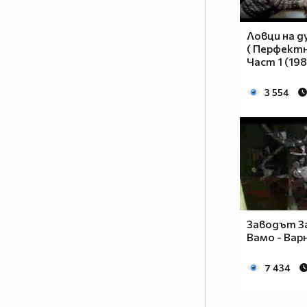
Виктория/1589999694564202
http://vbox7.com/play:baaf6b6665
Ловци на д
- ПЪРВОТО МИ HD ВИДЕО,
( Перфектн
Част 1 (19
БЛАГОДАРЕНИЕ НА
ПОТРЕБИТЕЛ man_chavdar!!! и
3 554
първата ми група -
vbox7.com/groups/302b3740176c/
Още видео тук в новия ми
профил в сайта Vube:
http://vube.com/Raba POWER
Да я отвориш без да я заболи...
Да я оближеш нежно, вкарвайки
езика си в тясната й дупка,
Заводът З
Вамо - Вар
докато горчивата й течност се
излее в устата ти.КАМЕНИЦА -
7 434
МЪЖЕТЕ ЗНАЯТ ЗАЩО!!
Автобус „Чавдар" 11М4 е на