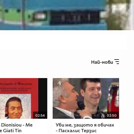
Най-нови
02:54
02:50
 Dionisiou - Me
Уби ме, защото я обичах
 Giati Tin
- Пасхалис Терзис