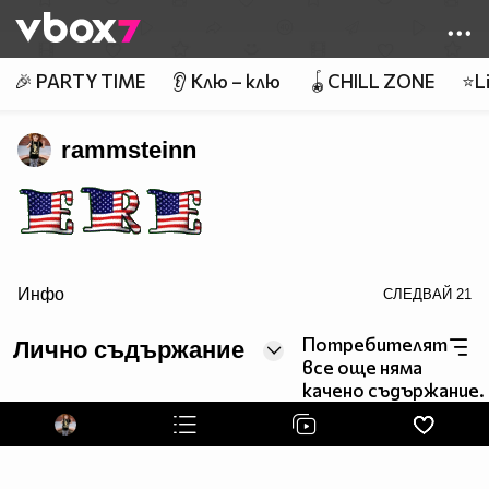
Member of
👾
🎉 PARTY TIME
👂 Клю – клю
🪀CHILL ZONE
⭐Li
rammsteinn
Инфо
СЛЕДВАЙ
21
border=0>
Потребителят
Лично съдържание
все още няма
качено съдържание.