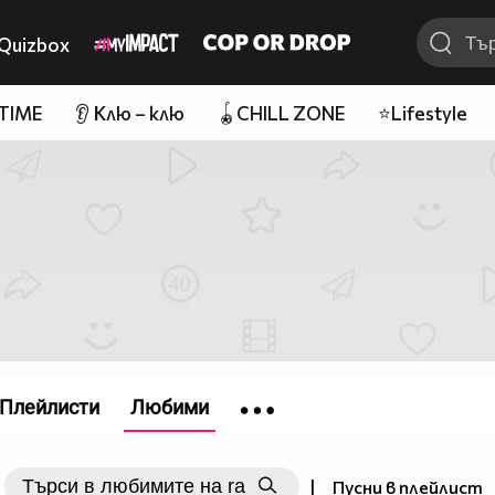
Quizbox
 TIME
👂 Клю – клю
🪀CHILL ZONE
⭐Lifestyle
Плейлисти
Любими
|
Пусни в плейлист