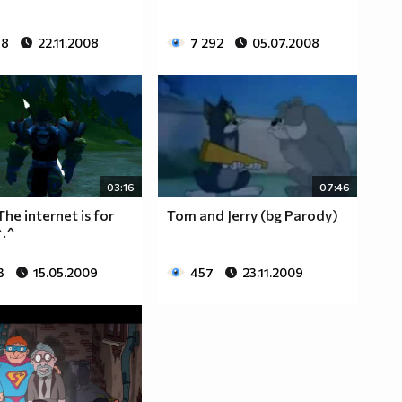
68
22.11.2008
7 292
05.07.2008
03:16
07:46
he internet is for
Tom and Jerry (bg Parody)
^.^
3
15.05.2009
457
23.11.2009