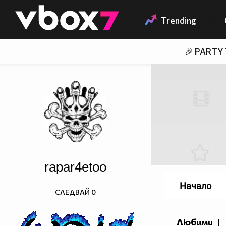
Member of
👾
Trending
🎉 PARTY
rapar4etoo
Начало
СЛЕДВАЙ
0
Любими
|