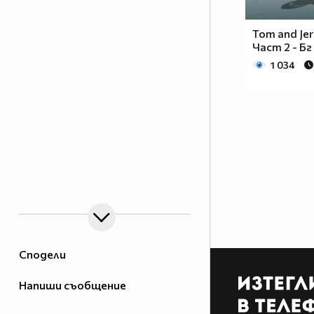
Tom and Je
Част 2 - Бг
1 034
Сподели
Напиши съобщение