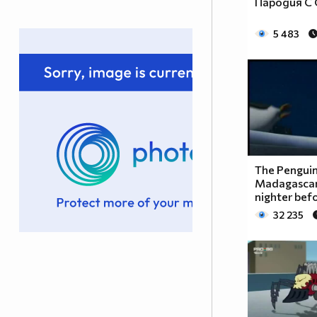
Пародия С 
5 483
The Penguin
Madagascar 
nighter bef
32 235