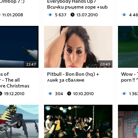
Отбор 7 :)
Everybody Hands Up /
Всички ръцете горе +sub
11.01.2008
5 637
13.07.2010
4 4
22:47
03:43
s of
Pitbull - Bon Bon (hq) +
Wow - T
- The all
линк за сваляне
porn !! 
ore Christmas
19.12.2010
304
10.10.2010
1 36