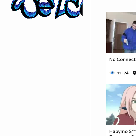
No Connect
11 174
Наруто S**k