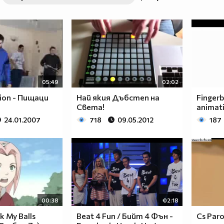
05:49
02:02
ion - Пищаци
Най якия Дъбстеп на
Fingerb
Света!
animat
24.01.2007
718
09.05.2012
187
00:38
02:18
 My Balls
Beat 4 Fun / Бийт 4 Фън -
Cs Par