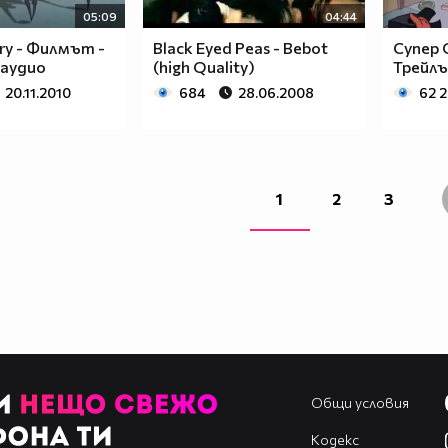
05:09
04:44
rry - Филмът -
Black Eyed Peas - Bebot
Супер С
 аудио
(high Quality)
Трейлъ
20.11.2010
684
28.06.2008
62 
1
2
3
Общи условия
Кодекс