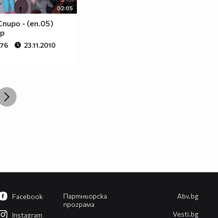
02:05
пиро - (еп.05)
р
276
23.11.2010
Партньорска
Abv.bg
Facebook
програма
Vesti.bg
Instagram