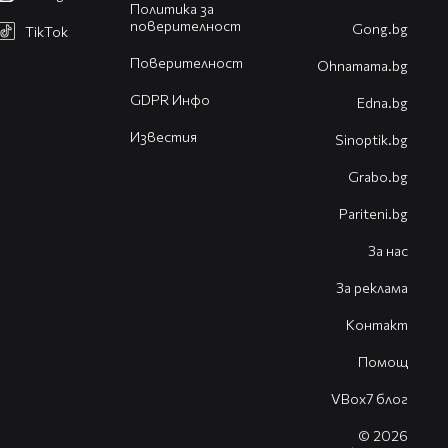
Политика за
поверителност
Gong.bg
TikTok
Поверителност
Оhnamama.bg
GDPR Инфо
Edna.bg
Известия
Sinoptik.bg
Grabo.bg
Pariteni.bg
За нас
За реклама
Контакт
Помощ
VBox7 блог
© 2026