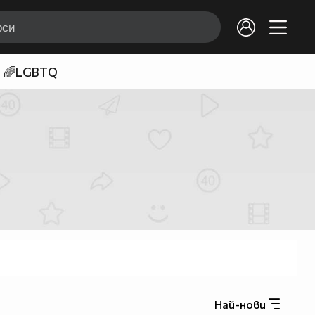
🌈LGBTQ
Най-нови