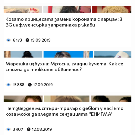
Когато принцесата замени короната с парцал: 3
BG инфлуенсърки запретнаха ръкави
6 173
19.09.2019
Марешка избухна: Мръсни, гладни кучета! Как се
стигна до тежките обвинения?
15 888
17.09.2019
Петзвезден мистъри-трилър с дебют у нас! Ето
кога може да гледате сензацията ''ЕНИГМА''
3 407
12.08.2019