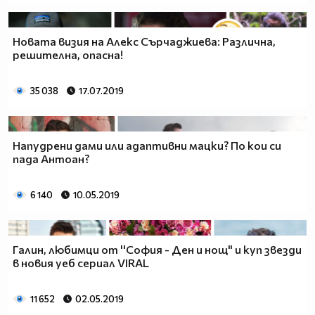
Новата визия на Алекс Сърчаджиева: Различна,
решителна, опасна!
35 038
17.07.2019
Напудрени дами или адаптивни мацки? По кои си
пада Антоан?
6 140
10.05.2019
Галин, любимци от ''София - Ден и нощ" и куп звезди
в новия уеб сериал VIRAL
11 652
02.05.2019