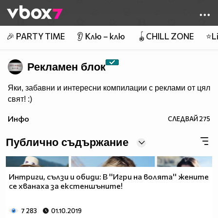
Member of
👾
🎉 PARTY TIME
👂 Клю – клю
🪀CHILL ZONE
⭐Li
Рекламен блок
Яки, забавни и интересни компилации с реклами от цял
свят! :)
Инфо
СЛЕДВАЙ
275
Публично съдържание
Интриги, сълзи и обиди: В ''Игри на волята'' жените
се хванаха за екстеншъните!
7 283
01.10.2019