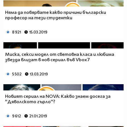
Няма да повярвате какво причини български
професор на тези студентки
8 921
15.03.2019
Миска, секси модел от световна класа и любима
звезда влизат в нов сериал във Vbox7
5 502
13.03.2019
Новият сериал на NOVA: Какво знаем досега за
''Дяволското гърло''?
9 612
21.01.2019