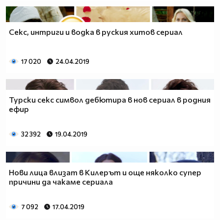
Секс, интриги и водка в руския хитов сериал
17 020
24.04.2019
Турски секс символ дебютира в нов сериал в родния
ефир
32 392
19.04.2019
Нови лица влизат в Килерът и още няколко супер
причини да чакаме сериала
7 092
17.04.2019