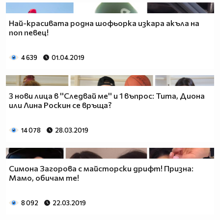
Най-красивата родна шофьорка изкара акъла на
поп певец!
4 639
01.04.2019
3 нови лица в ''Следвай ме'' и 1 въпрос: Тита, Диона
или Лина Роскин се връща?
14 078
28.03.2019
Симона Загорова с майсторски дрифт! Призна:
Мамо, обичам те!
8 092
22.03.2019