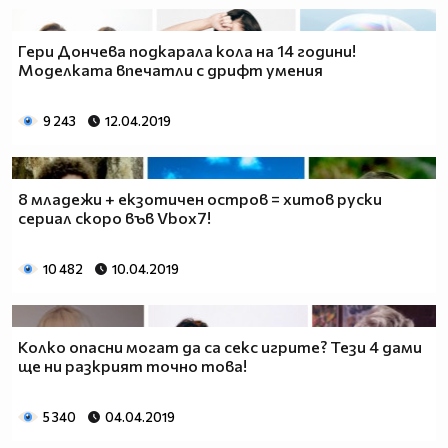
Гери Дончева подкарала кола на 14 години!
Моделката впечатли с дрифт умения
9 243
12.04.2019
8 младежи + екзотичен остров = хитов руски
сериал скоро във Vbox7!
10 482
10.04.2019
Колко опасни могат да са секс игрите? Тези 4 дами
ще ни разкрият точно това!
5 340
04.04.2019