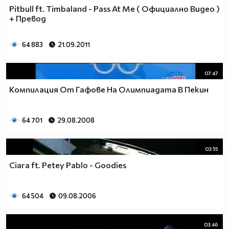
Pitbull ft. Timbaland - Pass At Me ( Официално Видео )
+ Превод
64 883
21.09.2011
07:47
Koмпилация От Гафове На Олимпиадата В Пекин
64 701
29.08.2008
03:55
Ciara ft. Petey Pablo - Goodies
64 504
09.08.2006
03:46