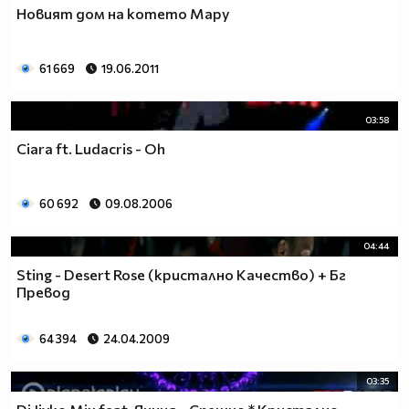
Нoвият дом на котето Мару
61 669
19.06.2011
03:58
Ciara ft. Ludacris - Oh
60 692
09.08.2006
04:44
Sting - Desert Rose (кристално Качество) + Бг
Превод
64 394
24.04.2009
03:35