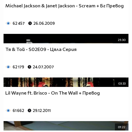
Michael Jackson & Janet Jackson - Scream + Бг Превод
62 457
26.06.2009
25:30
Тя & Той - S02Е09 - Цяла Серия
62 179
24.07.2007
03:33
Lil Wayne ft. Brisco - On The Wall + Превод
61 662
29.12.2011
01:22