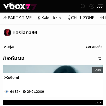
Member of
👾
🎉 PARTY TIME
👂 Клю – клю
🪀CHILL ZONE
⭐Li
rosiana96
Инфо
СЛЕДВАЙ
1
Любими
01:03
Живот!
64 827
29.07.2009
04:14