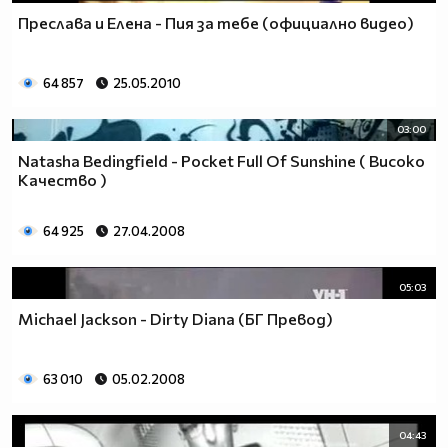
Преслава и Елена - Пия за тебе (официално видео)
64 857
25.05.2010
03:00
Natasha Bedingfield - Pocket Full Of Sunshine ( Високо
Качество )
64 925
27.04.2008
05:03
Michael Jackson - Dirty Diana (БГ Превод)
63 010
05.02.2008
04:43