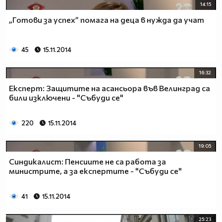
14:15
„Готови за успех” помага на деца в нужда да учат
45
15.11.2014
16:32
Експерт: Защитите на асансьора във Велинград са
били изключени - "Събуди се"
220
15.11.2014
19:05
Синдикалист: Пенсиите не са работа за
министрите, а за експертите - "Събуди се"
41
15.11.2014
25:23