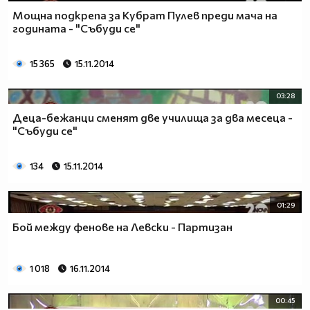
Мощна подкрепа за Кубрат Пулев преди мача на
годината - "Събуди се"
15 365
15.11.2014
03:28
Деца-бежанци сменят две училища за два месеца -
"Събуди се"
134
15.11.2014
01:29
Бой между фенове на Левски - Партизан
1 018
16.11.2014
00:45