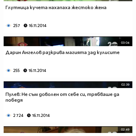
Глутница кучета нахапаха жестоко жена
257
16.11.2014
03:04
Дарин Ангелов разкрива магията зад кулисите
255
16.11.2014
02:39
Пулев: Не съм доволен от себе си, трябваше да
победя
2 724
16.11.2014
02:49