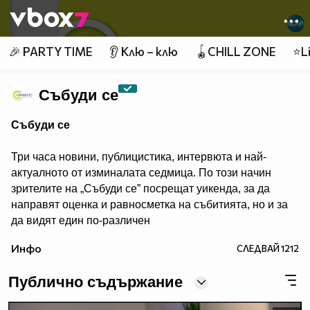
Member of
👾
🎉 PARTY TIME
👂 Клю – клю
🪀CHILL ZONE
⭐Li
Събуди се
Събуди се
Три часа новини, публицистика, интервюта и най-
актуалното от изминалата седмица. По този начин
зрителите на „Събуди се” посрещат уикенда, за да
направят оценка и равносметка на събитията, но и за
да видят един по-различен
поглед към тях.
Инфо
СЛЕДВАЙ
1212
Публично съдържание