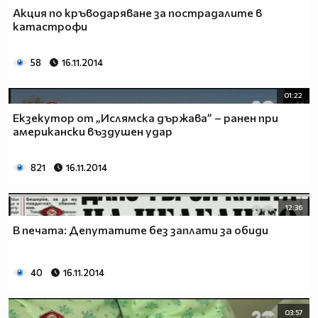
Акция по кръводаряване за пострадалите в
катастрофи
58
16.11.2014
01:22
Екзекутор от „Ислямска държава” – ранен при
американски въздушен удар
821
16.11.2014
12:36
В печата: Депутатите без заплати за обиди
40
16.11.2014
03:57