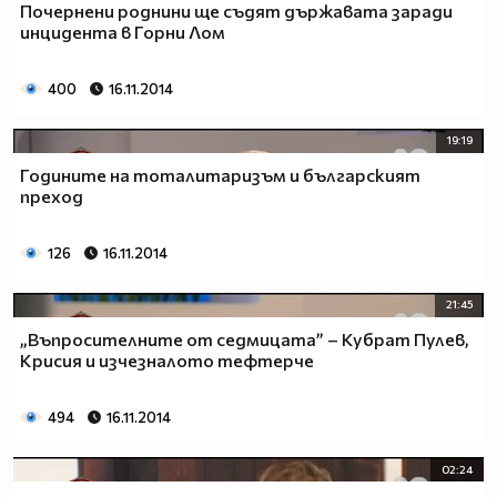
Почернени роднини ще съдят държавата заради
инцидента в Горни Лом
400
16.11.2014
19:19
Годините на тоталитаризъм и българският
преход
126
16.11.2014
21:45
„Въпросителните от седмицата” – Кубрат Пулев,
Крисия и изчезналото тефтерче
494
16.11.2014
02:24