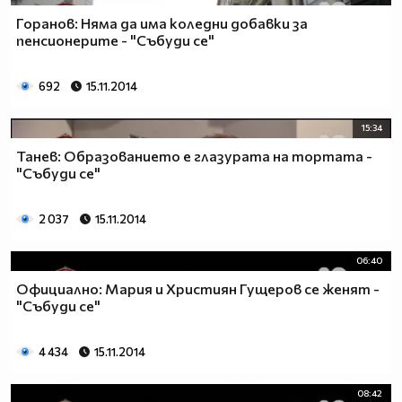
Горанов: Няма да има коледни добавки за
пенсионерите - "Събуди се"
692
15.11.2014
15:34
Танев: Образованието е глазурата на тортата -
"Събуди се"
2 037
15.11.2014
06:40
Официално: Мария и Християн Гущеров се женят -
"Събуди се"
4 434
15.11.2014
08:42