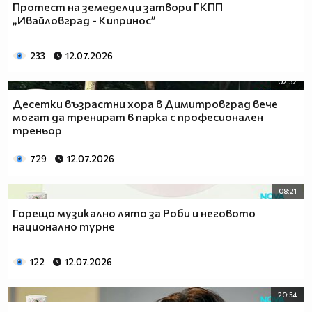
Протест на земеделци затвори ГКПП
„Ивайловград - Кипринос”
233
12.07.2026
02:52
Десетки възрастни хора в Димитровград вече
могат да тренират в парка с професионален
треньор
729
12.07.2026
08:21
Горещо музикално лято за Роби и неговото
национално турне
122
12.07.2026
20:54