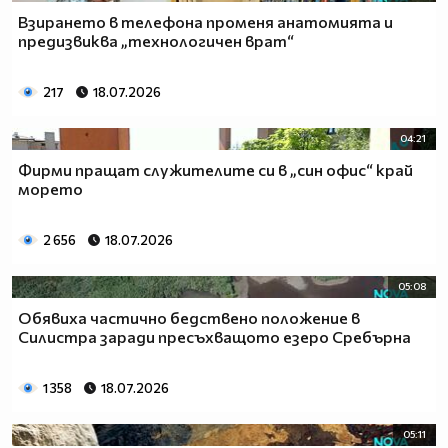
Взирането в телефона променя анатомията и
предизвиква „технологичен врат“
217
18.07.2026
04:21
Фирми пращат служителите си в „син офис“ край
морето
2 656
18.07.2026
05:08
Обявиха частично бедствено положение в
Силистра заради пресъхващото езеро Сребърна
1 358
18.07.2026
05:11