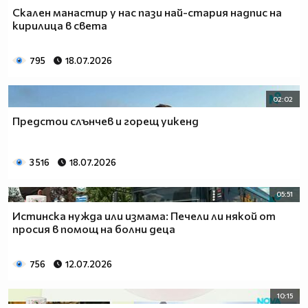
Скален манастир у нас пази най-стария надпис на
кирилица в света
795
18.07.2026
02:02
Предстои слънчев и горещ уикенд
3 516
18.07.2026
05:51
Истинска нужда или измама: Печели ли някой от
просия в помощ на болни деца
756
12.07.2026
10:15