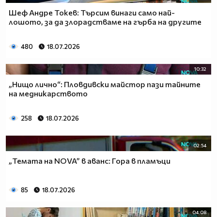
Шеф Андре Токев: Търсим винаги само най-
лошото, за да злорадстваме на гърба на другите
480
18.07.2026
10:32
„Нищо лично“: Пловдивски майстор пази тайните
на медникарството
258
18.07.2026
02:54
„Темата на NOVA” в аванс: Гора в пламъци
85
18.07.2026
04:08