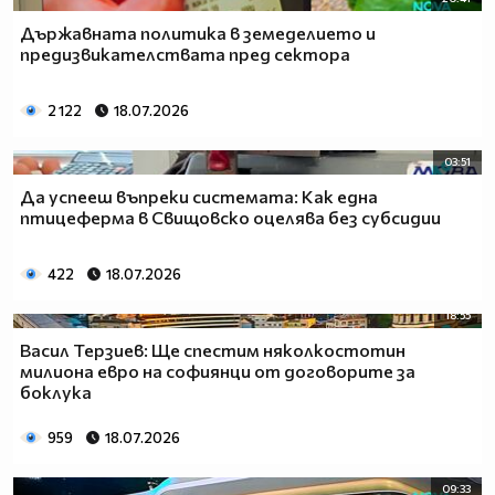
Държавната политика в земеделието и
предизвикателствата пред сектора
2 122
18.07.2026
03:51
Да успееш въпреки системата: Как една
птицеферма в Свищовско оцелява без субсидии
422
18.07.2026
18:55
Васил Терзиев: Ще спестим няколкостотин
милиона евро на софиянци от договорите за
боклука
959
18.07.2026
09:33