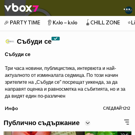
Member of
👾
🎉 PARTY TIME
👂 Клю – клю
🪀CHILL ZONE
⭐Li
Събуди се
Събуди се
Три часа новини, публицистика, интервюта и най-
актуалното от изминалата седмица. По този начин
зрителите на „Събуди се” посрещат уикенда, за да
направят оценка и равносметка на събитията, но и за
да видят един по-различен
поглед към тях.
Инфо
СЛЕДВАЙ
1212
Публично съдържание
20:41