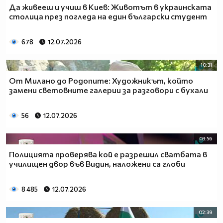
Да живееш и учиш в Киев: Животът в украинската
столица през погледа на един български студент
678
12.07.2026
10:31
От Милано до Родопите: Художникът, който
замени световните галерии за разговори с бухали
56
12.07.2026
03:56
Полицията проверява кой е разрешил сватбата в
училищен двор във Видин, наложени са глоби
8 485
12.07.2026
02:39