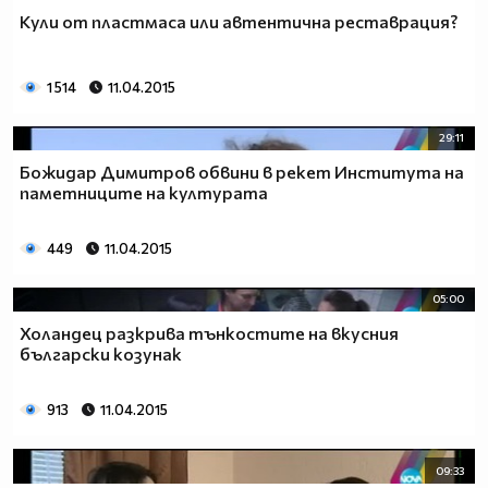
Кули от пластмаса или автентична реставрация?
1 514
11.04.2015
29:11
Божидар Димитров обвини в рекет Института на
паметниците на културата
449
11.04.2015
05:00
Холандец разкрива тънкостите на вкусния
български козунак
913
11.04.2015
09:33