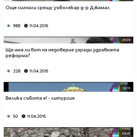
Още сигнали срещу зъболекар д-р Джамал
988
11.04.2015
26:29
Ще има ли вот на недоверие заради здравната
реформа?
228
11.04.2015
02:15
Велика събота е! - литургия
50
11.04.2015
04:47