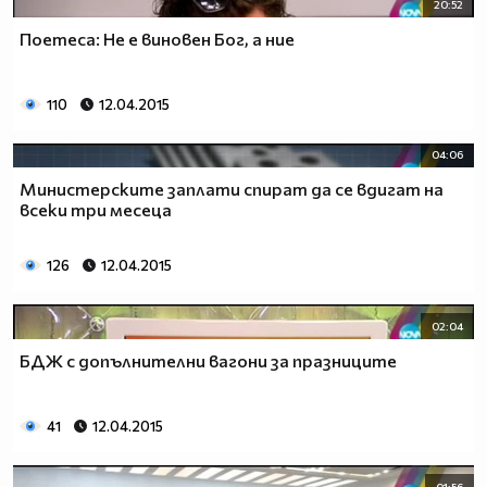
20:52
Поетеса: Не е виновен Бог, а ние
110
12.04.2015
04:06
Министерските заплати спират да се вдигат на
всеки три месеца
126
12.04.2015
02:04
БДЖ с допълнителни вагони за празниците
41
12.04.2015
01:56