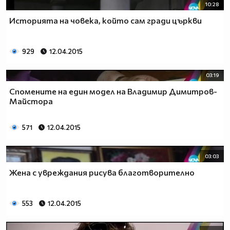
10:28
Историята на човека, който сам гради църкви
929
12.04.2015
03:19
Спомените на един модел на Владимир Димитров-
Майстора
571
12.04.2015
03:03
Жена с увреждания рисува благотворително
553
12.04.2015