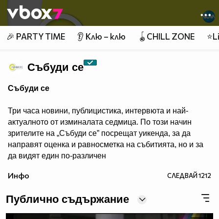
Member of
👾
🎉 PARTY TIME
👂 Клю – клю
🪀CHILL ZONE
⭐Li
Събуди се
Събуди се
Три часа новини, публицистика, интервюта и най-
актуалното от изминалата седмица. По този начин
зрителите на „Събуди се” посрещат уикенда, за да
направят оценка и равносметка на събитията, но и за
да видят един по-различен
поглед към тях.
Инфо
СЛЕДВАЙ
1212
Публично съдържание