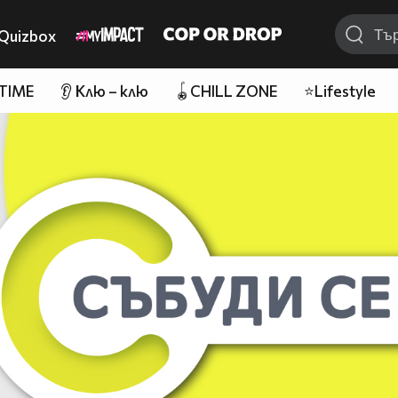
Quizbox
 TIME
👂 Клю – клю
🪀CHILL ZONE
⭐Lifestyle