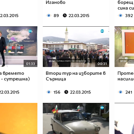
Иганово
борещ 
сина си
2.03.2015
89
22.03.2015
392
01:33
00:31
за времето
Втори тур на изборите в
Проте
5 - сутрешна)
Сърница
насили
22.03.2015
156
22.03.2015
241