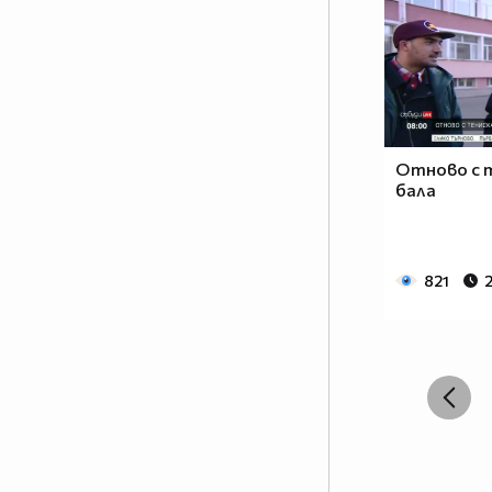
Отново с 
бала
821
2