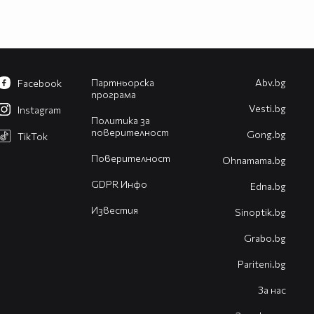
Партньорска
Abv.bg
Facebook
програма
Vesti.bg
Instagram
Политика за
поверителност
Gong.bg
TikTok
Поверителност
Оhnamama.bg
GDPR Инфо
Edna.bg
Известия
Sinoptik.bg
Grabo.bg
Pariteni.bg
За нас