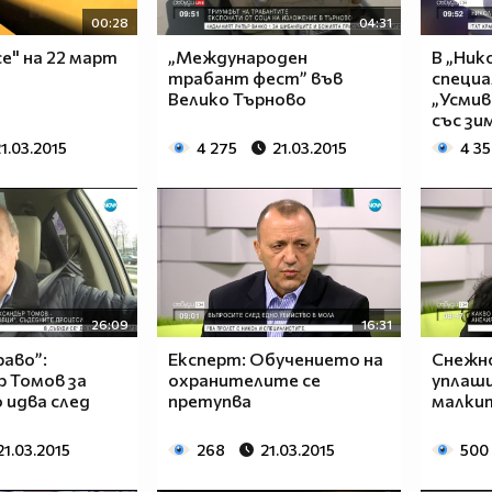
00:28
04:31
се" на 22 март
„Международен
В „Ник
трабант фест” във
специа
Велико Търново
„Усмив
със зи
1.03.2015
4 275
21.03.2015
4 3
26:09
16:31
раво”:
Експерт: Обучението на
Снежн
 Томов за
охранителите се
уплаши
 идва след
претупва
малкит
21.03.2015
268
21.03.2015
500