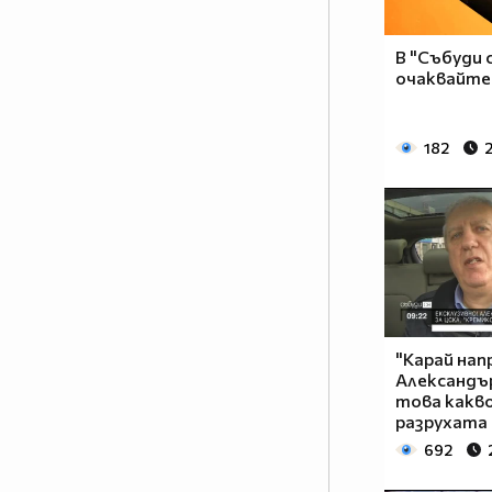
В "Събуди 
очаквайте
182
2
"Карай нап
Александър
това какво
разрухата
692