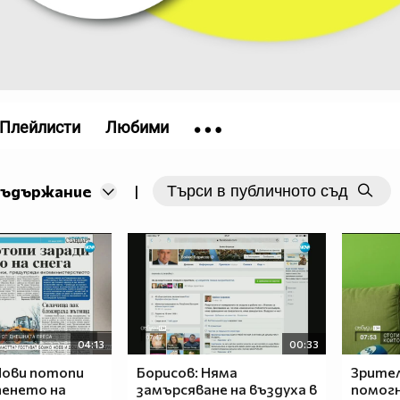
Плейлисти
Любими
съдържание
|
04:13
00:33
Нови потопи
Борисов: Няма
Зрител
пенето на
замърсяване на въздуха в
помогн