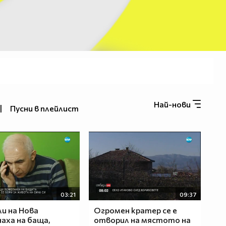
Най-нови
|
Пусни в плейлист
03:21
09:37
и на Нова
Огромен кратер се е
аха на баща,
отворил на мястото на