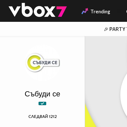
Member of
👾
Trending
🎉 PARTY
Събуди се
СЛЕДВАЙ
1212