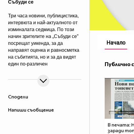
Събуди се
Три часа новини, публицистика,
интервюта и най-актуалното от
изминалата седмица. По този
начин зрителите на „Събуди се”
Начало
посрещат уикенда, за да
направят оценка и равносметка
на събитията, но и за да видят
Публично 
един по-различен
поглед към тях.
Сподели
Напиши съобщение
В печата: 
заради то