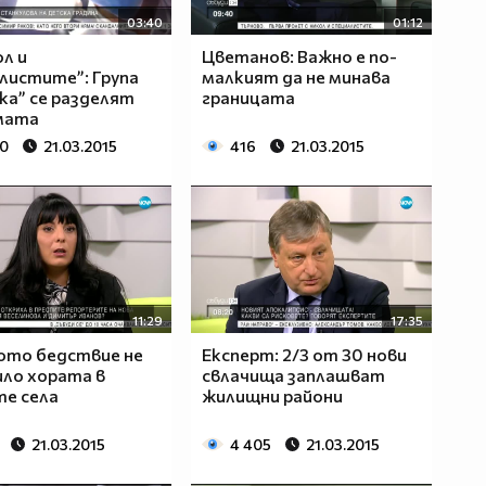
03:40
01:12
ол и
Цветанов: Важно е по-
листите”: Група
малкият да не минава
ка” се разделят
границата
мата
50
21.03.2015
416
21.03.2015
11:29
17:35
ото бедствие не
Експерт: 2/3 от 30 нови
ло хората в
свлачища заплашват
е села
жилищни райони
21.03.2015
4 405
21.03.2015