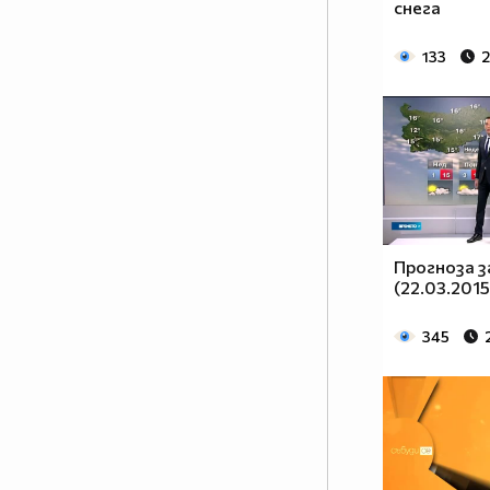
снега
133
2
Прогноза 
(22.03.201
345