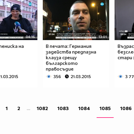
04:16
13:01
тениска на
В печата: Германия
Възрас
задейства предпазна
безсле
клауза срещу
стари 
българското
правосъдие
1.03.2015
356
21.03.2015
3 7
1
2
...
1082
1083
1084
1085
1086