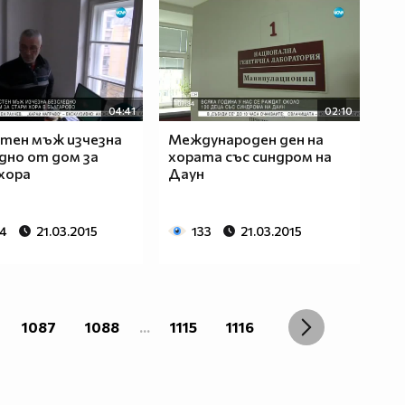
04:41
02:10
тен мъж изчезна
Международен ден на
дно от дом за
хората със синдром на
хора
Даун
74
21.03.2015
133
21.03.2015
1087
1088
...
1115
1116