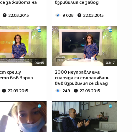
се за живота на
взривилия се завод
22.03.2015
9 028
22.03.2015
00:45
03:17
ст срещу
2000 неуправляеми
ето във Варна
снаряда са съхранявани
във взривилия се склад
22.03.2015
249
22.03.2015