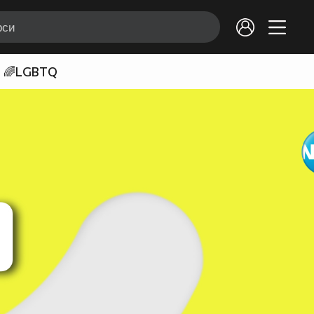
🌈LGBTQ