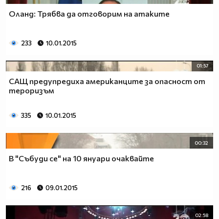
Оланд: Трябва да отговорим на атаките
233
10.01.2015
01:57
САЩ предупредиха американците за опасност от
тероризъм
335
10.01.2015
00:32
В "Събуди се" на 10 януари очаквайте
216
09.01.2015
02:58