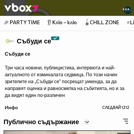
Member of
👾
🎉 PARTY TIME
👂 Клю – клю
🪀CHILL ZONE
⭐Li
Събуди се
Събуди се
Три часа новини, публицистика, интервюта и най-
актуалното от изминалата седмица. По този начин
зрителите на „Събуди се” посрещат уикенда, за да
направят оценка и равносметка на събитията, но и за
да видят един по-различен
поглед към тях.
Инфо
СЛЕДВАЙ
1212
Публично съдържание