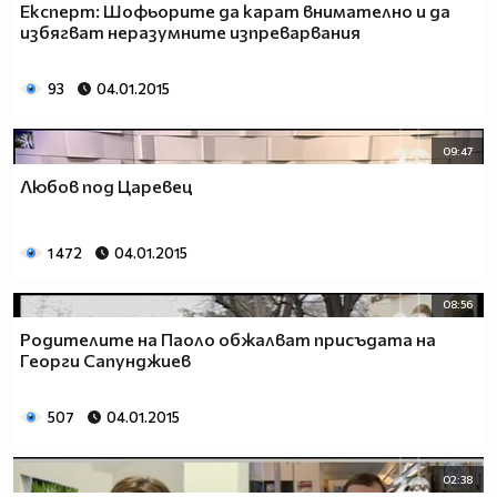
Експерт: Шофьорите да карат внимателно и да
избягват неразумните изпреварвания
93
04.01.2015
09:47
Любов под Царевец
1 472
04.01.2015
08:56
Родителите на Паоло обжалват присъдата на
Георги Сапунджиев
507
04.01.2015
02:38