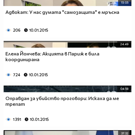
15:05
Адвокат: У нас думата "самозащита" е мръсна
206
10.01.2015
24:49
Елена Йончева: Акцията в Париж е била
координирана
724
10.01.2015
04:58
Оправдан за убийство проговори: Искаха да ме
трепат
1 391
10.01.2015
37:32