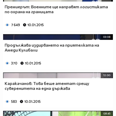
Премиерът: Военните ще направят логистиката
по охрана на границата
7 649
10.01.2015
03:08
Продължава издирването на приятелката на
Амеди Кулибали
370
10.01.2015
12:00
Каракачанов: Това беше атентат срещу
суверенитета на една държава
583
10.01.2015
08:45