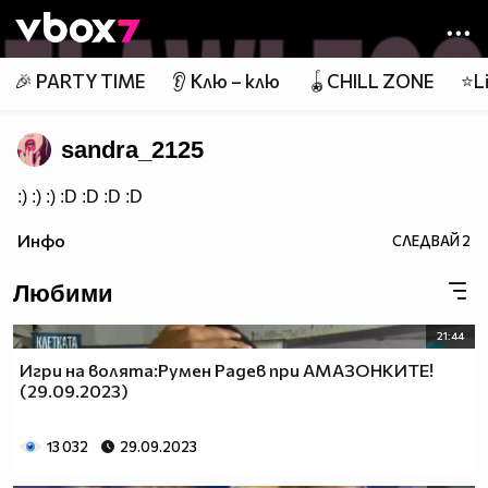
Member of
👾
🎉 PARTY TIME
👂 Клю – клю
🪀CHILL ZONE
⭐Li
sandra_2125
:) :) :) :D :D :D :D
Инфо
СЛЕДВАЙ
2
Любими
21:44
Игри на волята:Румен Радев при АМАЗОНКИТЕ!
(29.09.2023)
13 032
29.09.2023