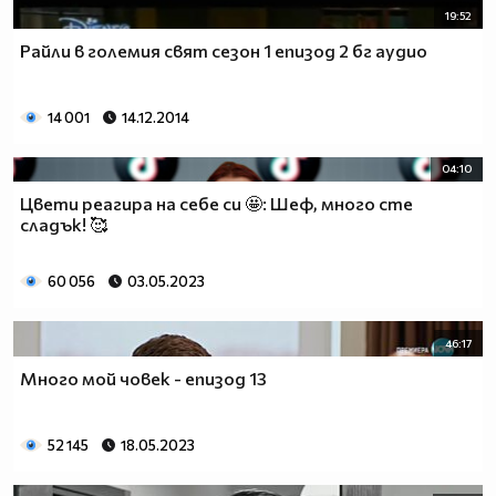
19:52
Райли в големия свят сезон 1 епизод 2 бг аудио
14 001
14.12.2014
04:10
Цвети реагира на себе си 🤩: Шеф, много сте
сладък! 🥰
60 056
03.05.2023
46:17
Много мой човек - епизод 13
52 145
18.05.2023