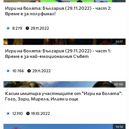
Игри на волята: България (29.11.2022) - част 2:
Време е за полуфинал!
8 279
29.11.2022
20:17
Игри на волята: България (29.11.2022) - част 1:
Време е за най-емоционалния Съвет
10 766
29.11.2022
02:04
Касим имитира участниците от "Игри на волята":
Гого, Зори, Мирела, Илиян и още
12 310
19.10.2022
10:19