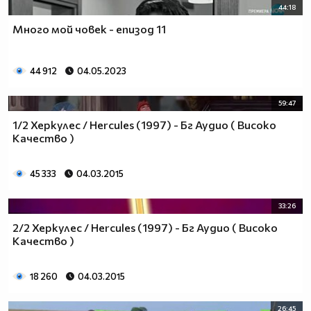
44:18
Много мой човек - епизод 11
44 912
04.05.2023
59:47
1/2 Херкулес / Hercules (1997) - Бг Аудио ( Високо
Качество )
45 333
04.03.2015
33:26
2/2 Херкулес / Hercules (1997) - Бг Аудио ( Високо
Качество )
18 260
04.03.2015
26:45