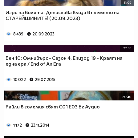
11:09
Игри на волята: Денислава влиза в племето на
СТАРЕЙШИНИТЕ! (20.09.2023)
8 439
20.09.2023
22:36
Бен 10: Омнивърс - Сезон 4, Епизод 19 - Краят на
една ера / End of An Era
10 022
29.07.2015
20:40
Райли в големия свят С01 Е03 Бг Аудио
1 172
23.11.2014