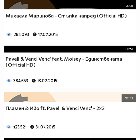
03:31
Михаела Маринова - Стъпка напред (Official HD)
284 093
17.07.2015
03:57
Pavell & Venci Venc' feat. Moisey - Единствената
(Official HD)
384 653
13.02.2015
02:59
Пламен & Иво ft. Pavell & Venci Venc' - 2x2
125 521
31.07.2015