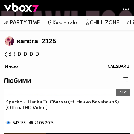
Member of
👾
🎉 PARTY TIME
👂 Клю – клю
🪀CHILL ZONE
⭐Li
sandra_2125
:) :) :) :D :D :D :D
Инфо
СЛЕДВАЙ
2
Любими
04:01
Криско - Шапка Ти Свалям (ft. Ненчо Балабанов)
[Official HD Video]
543 133
21.05.2015