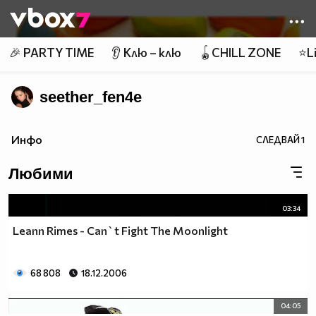
Member of
👾
🎉 PARTY TIME
👂 Клю – клю
🪀CHILL ZONE
⭐Li
seether_fen4e
Инфо
СЛЕДВАЙ
1
Любими
03:34
Leann Rimes - Can`t Fight The Moonlight
68 808
18.12.2006
04:05