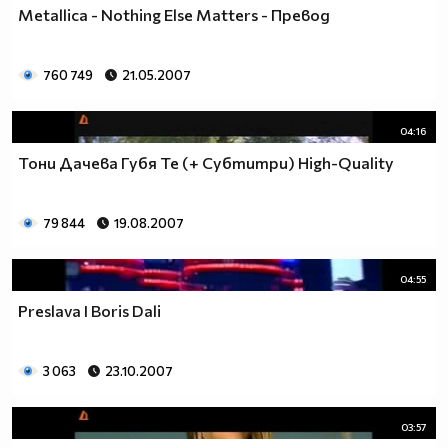
Metallica - Nothing Else Matters - Превод
760 749
21.05.2007
04:16
Тони Дачева Губя Те (+ Субтитри) High-Quality
79 844
19.08.2007
04:55
Preslava I Boris Dali
3 063
23.10.2007
03:57