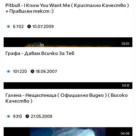
Pitbull - I Know You Want Me ( Кристално Качество )
+ Правилен текст :)
6 702
10.07.2009
03:52
Графа - Давам Всичко За Теб
101 220
18.06.2007
03:31
Галена - Нещастница ( Официално Видео ) ( Високо
Качество )
9 313
27.05.2009
04:06