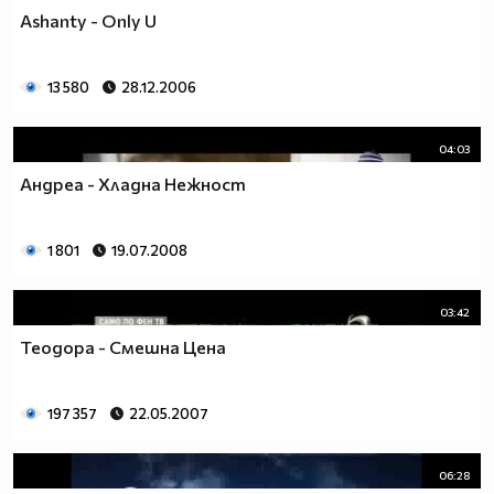
Ashanty - Only U
13 580
28.12.2006
04:03
Андреа - Хладна Нежност
1 801
19.07.2008
03:42
Теодора - Смешна Цена
197 357
22.05.2007
06:28