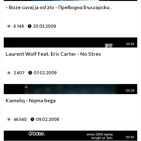
- Boze cuvaj ja od zlo - Преводна Български .
6 749
20.03.2009
03:36
Laurent Wolf Feat. Eric Carter - No Stres
2 407
07.02.2009
03:28
Kameliq - Nqma 6ega
46 540
09.02.2008
03:30