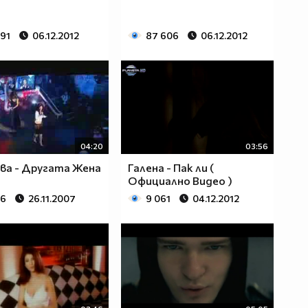
091
06.12.2012
87 606
06.12.2012
04:20
03:56
ва - Другата Жена
Галена - Пак ли (
Официално Видео )
76
26.11.2007
9 061
04.12.2012