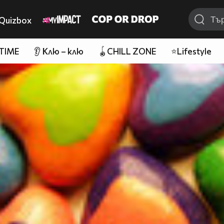
Quizbox
 TIME
👂 Клю – клю
🪀CHILL ZONE
⭐Lifestyle