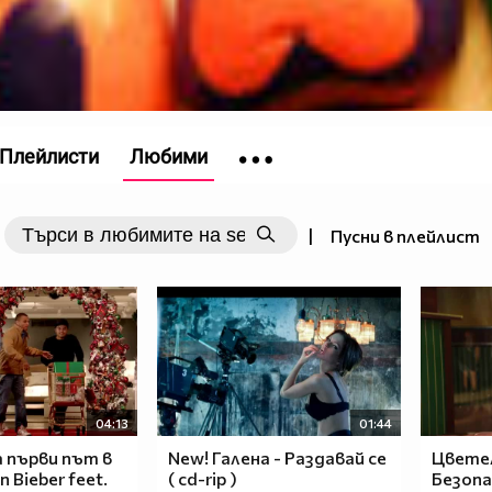
Плейлисти
Любими
|
Пусни в плейлист
04:13
01:44
За първи път в
New! Галена - Раздавай се
Цветел
n Bieber feet.
( cd-rip )
Безопас