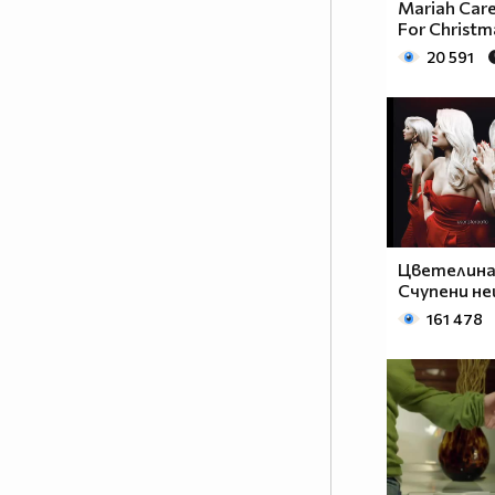
Mariah Care
For Christma
20 591
Цветелина 
Счупени нещ
161 478