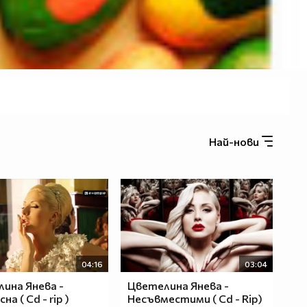
Най-нови
04:16
03:04
ина Янева -
Цветелина Янева -
на ( Cd - rip )
Несъвместими ( Cd - Rip)