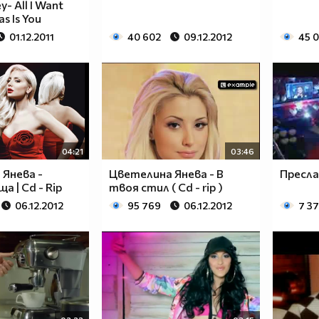
y- All I Want
s Is You
01.12.2011
40 602
09.12.2012
45 
04:21
03:46
Янева -
Цветелина Янева - В
Пресла
а | Cd - Rip
твоя стил ( Cd - rip )
06.12.2012
95 769
06.12.2012
7 3