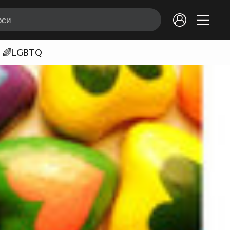
🌈LGBTQ