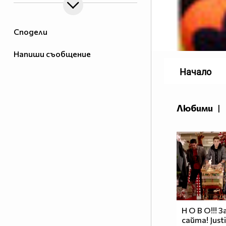
Сподели
Напиши съобщение
Начало
Любими
|
Н О В О!!! 
сайта! Justi