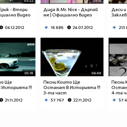
03:22
03:15
Ерик - Втори
Дида & Mr. Nice - Дърпай
Деси и
ициално Видео
ме | Официално видео
Заклев
04.12.2012
16 686
24.07.2012
213 
05:18
06:49
то Ще
Песни Които Ще
Песни
Историята !!!
Останат В Историята !!!
Остана
3-та част
4-та 
21.11.2012
57 767
22.11.2012
57 