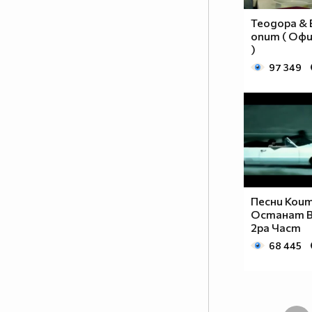
Теодора & 
опит ( Оф
)
97 349
Песни Кои
Останат В 
2ра Част
68 445