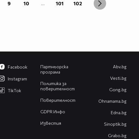
9
10
...
101
102
Партньорска
Abv.bg
Facebook
програма
Vesti.bg
Instagram
Политика за
поверителност
Gong.bg
TikTok
Поверителност
Оhnamama.bg
GDPR Инфо
Edna.bg
Известия
Sinoptik.bg
Grabo.bg