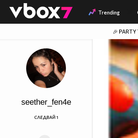
Member of
👾
Trending
🎉 PARTY
seether_fen4e
СЛЕДВАЙ
1