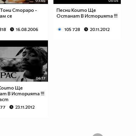
03:46
05:05
 Тони Стораро -
Песни Които Ще
ам се
Останат В Историята !!!
818
16.08.2006
105 728
20.11.2012
06:17
 Които Ще
т В Историята !!!
част
477
23.11.2012