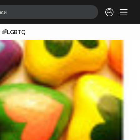
🌈LGBTQ