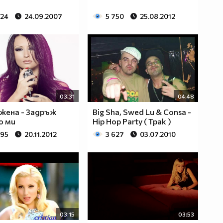
624
24.09.2007
5 750
25.08.2012
03:31
04:48
жена - Задръж
Big Sha, Swed Lu & Consa -
о ми
Hip Hop Party ( Трак )
195
20.11.2012
3 627
03.07.2010
03:15
03:53