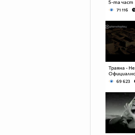
5-та част
71 116
Траяна - Н
Официално
69 623