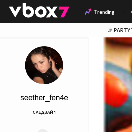
Member of
👾
Trending
🎉 PARTY
seether_fen4e
СЛЕДВАЙ
1