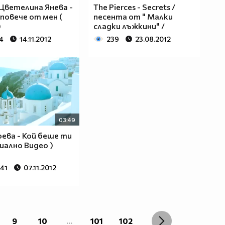
! Цветелина Янева -
The Pierces - Secrets /
повече от мен (
песента от " Малки
)
сладки лъжкини" /
4
14.11.2012
239
23.08.2012
03:49
оева - Кой беше ти
иално Видео )
241
07.11.2012
9
10
...
101
102