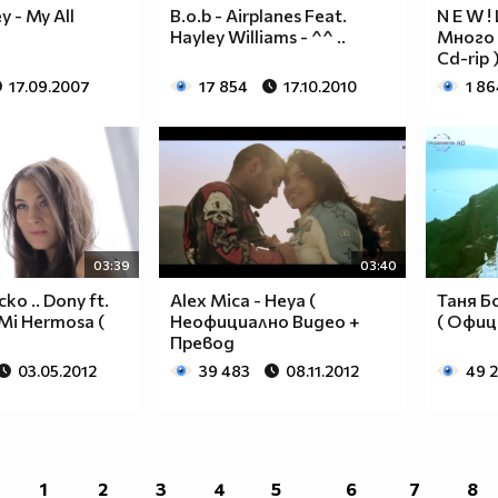
y - My All
B.o.b - Airplanes Feat.
N E W 
Hayley Williams - ^^ ..
Много 
Cd-rip 
17.09.2007
17 854
17.10.2010
1 86
03:39
03:40
о .. Dony ft.
Alex Mica - Heya (
Таня Б
 Mi Hermosa (
Неофициално Видео +
( Офиц
Превод
03.05.2012
39 483
08.11.2012
49 
1
2
3
4
5
6
7
8