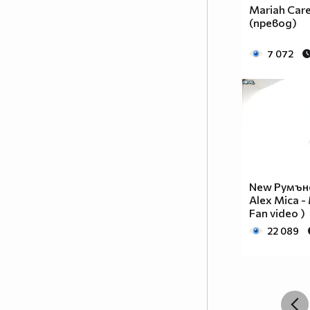
Mariah Care
(превод)
7 072
New Румънск
Alex Mica -
Fan video )
22 089