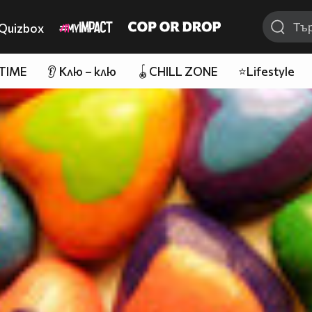
Quizbox
 TIME
👂 Клю – клю
🪀CHILL ZONE
⭐Lifestyle