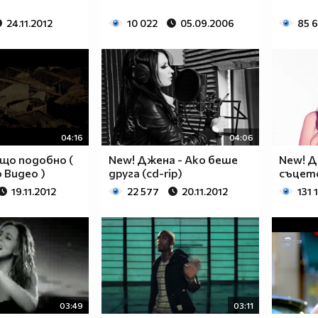
24.11.2012
10 022
05.09.2006
85 
04:16
04:06
ещо подобно (
New! Джена - Ако беше
New! Д
 Видео )
друга (cd-rip)
съцет
19.11.2012
22 577
20.11.2012
131 
03:49
03:11