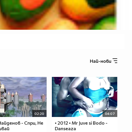
Най-нови
02:20
04:07
Найденов - Спри, Не
• 2012 • Mr Juve si Bodo -
ивай
Danseaza