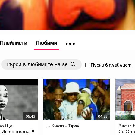
Плейлисти
Любими
|
Пусни в плейлист
05:43
04:22
то Ще
J - Kwon - Tipsy
Васил 
Историята !!!
Си От