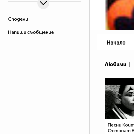
Сподели
Напиши съобщение
Начало
Любими
|
Песни Кои
Останат В 