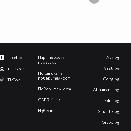
Партньорска
Abv.bg
Facebook
програма
Vesti.bg
Instagram
Политика за
поверителност
Gong.bg
TikTok
Поверителност
Оhnamama.bg
GDPR Инфо
Edna.bg
Известия
Sinoptik.bg
Grabo.bg