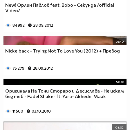
New! Орлин Павлов feat. Bobo - Секунда /official
Video/
84 992
28.09.2012
05:40
Nickelback - Trying Not To Love You (2012) + Превод
75 279
28.09.2012
05:45
Оригинала На Тони Стораро и Десислава - Не искам
без теб - Fadel Shaker ft. Yara- Akhedni Maak
11 500
03.10.2010
04:02