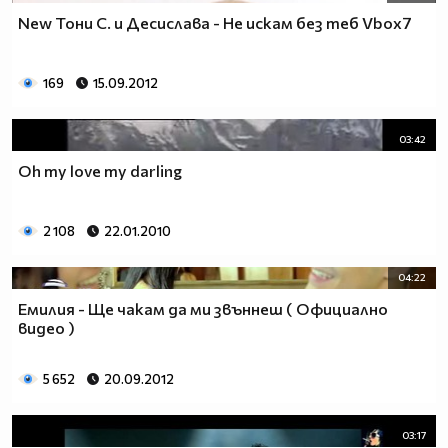
New Тони С. и Десислава - Не искам без теб Vbox7
169
15.09.2012
03:42
Oh my love my darling
2 108
22.01.2010
04:22
Емилия - Ще чакам да ми звъннеш ( Официално
видео )
5 652
20.09.2012
03:17