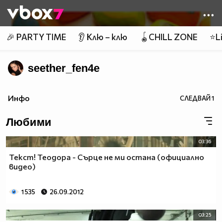
Member of
👾
🎉 PARTY TIME
👂 Клю – клю
🪀CHILL ZONE
⭐Li
seether_fen4e
Инфо
СЛЕДВАЙ
1
Любими
03:36
Текст! Теодора - Сърце не ми остана (официално
видео)
1 535
26.09.2012
03:25