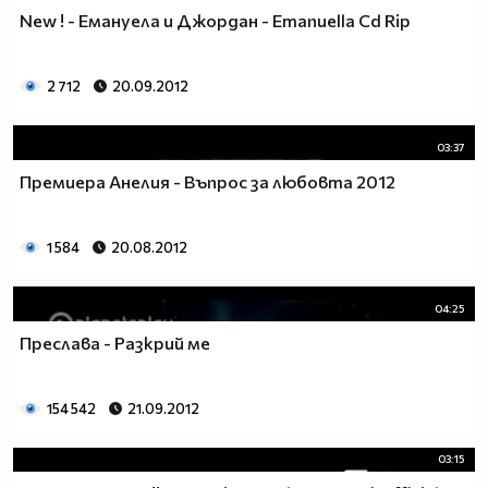
New ! - Емануела и Джордан - Emanuella Cd Rip
2 712
20.09.2012
03:37
Премиера Анелия - Въпрос за любовта 2012
1 584
20.08.2012
04:25
Преслава - Разкрий ме
154 542
21.09.2012
03:15