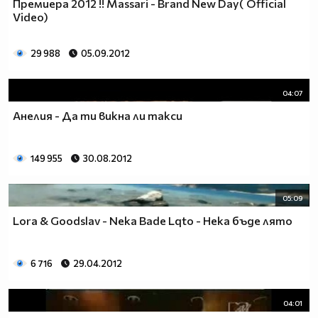
Премиера 2012 !! Massari - Brand New Day( Official
Video)
29 988
05.09.2012
04:07
Анелия - Да ти викна ли такси
149 955
30.08.2012
05:09
Lora & Goodslav - Neka Bade Lqto - Нека бъде лято
6 716
29.04.2012
04:01