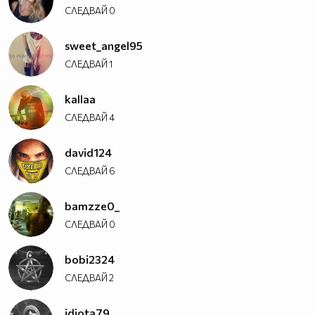
СЛЕДВАЙ
0
sweet_angel95
СЛЕДВАЙ
1
kallaa
СЛЕДВАЙ
4
david124
СЛЕДВАЙ
6
bamzze0_
СЛЕДВАЙ
0
bobi2324
СЛЕДВАЙ
2
idiota79