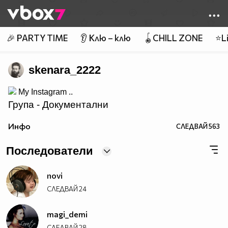
Member of
👾
🎉 PARTY TIME
👂 Клю – клю
🪀CHILL ZONE
⭐Li
skenara_2222
My Instagram ..
Група - Документални
__
Филми!
Инфо
СЛЕДВАЙ
563
Последователи
novi
СЛЕДВАЙ
24
magi_demi
СЛЕДВАЙ
28