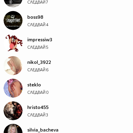
СЛЕДВАЙ
7
boss98
СЛЕДВАЙ
4
impressiw3
СЛЕДВАЙ
5
nikol_3922
СЛЕДВАЙ
6
steklo
СЛЕДВАЙ
0
hristo455
СЛЕДВАЙ
3
silvia_bacheva