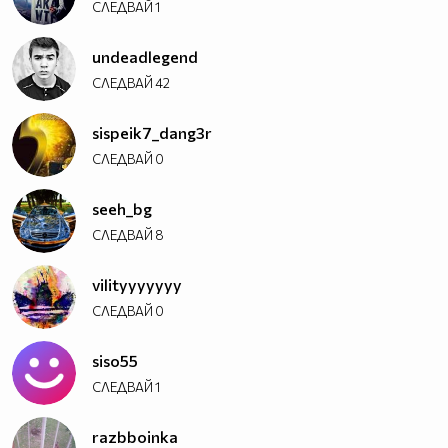
СЛЕДВАЙ
1
undeadlegend
СЛЕДВАЙ
42
sispeik7_dang3r
СЛЕДВАЙ
0
seeh_bg
СЛЕДВАЙ
8
vilityyyyyyy
СЛЕДВАЙ
0
siso55
СЛЕДВАЙ
1
razbboinka