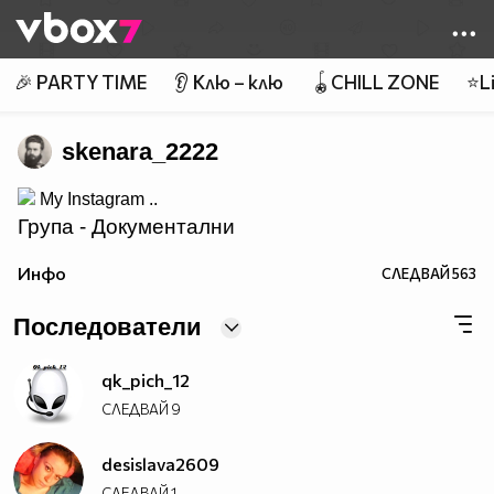
Member of
👾
🎉 PARTY TIME
👂 Клю – клю
🪀CHILL ZONE
⭐Li
skenara_2222
My Instagram ..
Група - Документални
__
Филми!
Инфо
СЛЕДВАЙ
563
Последователи
qk_pich_12
СЛЕДВАЙ
9
desislava2609
СЛЕДВАЙ
1