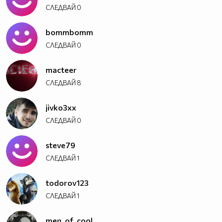
СЛЕДВАЙ
0
bommbomm
СЛЕДВАЙ
0
macteer
СЛЕДВАЙ
8
jivko3xx
СЛЕДВАЙ
0
steve79
СЛЕДВАЙ
1
todorov123
СЛЕДВАЙ
1
men_of_cool