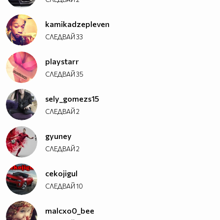
kamikadzepleven
СЛЕДВАЙ
33
playstarr
СЛЕДВАЙ
35
sely_gomezs15
СЛЕДВАЙ
2
gyuney
СЛЕДВАЙ
2
cekojigul
СЛЕДВАЙ
10
malcxo0_bee