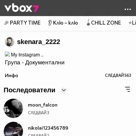
Member of
👾
🎉 PARTY TIME
👂 Клю – клю
🪀CHILL ZONE
⭐Li
skenara_2222
My Instagram ..
Група - Документални
__
Филми!
Инфо
СЛЕДВАЙ
563
Последователи
moon_falcon
СЛЕДВАЙ
3
nikolai123456789
СЛЕДВАЙ
2