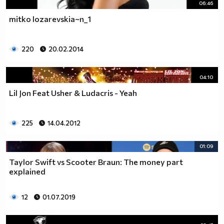
06:46
mitko lozarevskia~n_1
220
20.02.2014
04:10
Lil Jon Feat Usher & Ludacris - Yeah
225
14.04.2012
01:09
Taylor Swift vs Scooter Braun: The money part
explained
12
01.07.2019