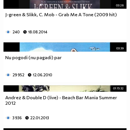
03:26
J-green & Slikk, C. Mob - Grab Me A Tone (2009 hit)
240
18.08.2014
03:39
Nu pogodi (nu pagadi) par
29 952
12.06.2010
01:15:32
Andrez & Double D (live) - Beach Bar Mania Summer
2012
3 936
22.01.2013