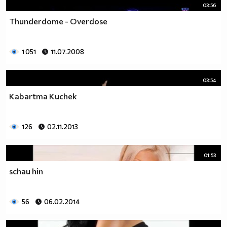
03:56
Thunderdome - Overdose
1 051
11.07.2008
03:54
Kabartma Kuchek
126
02.11.2013
01:53
schau hin
56
06.02.2014