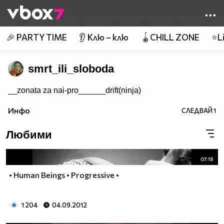
Member of
👾
🎉 PARTY TIME
👂 Клю – клю
🪀CHILL ZONE
⭐Li
smrt_ili_sloboda
__zonata za nai-pro______drift(ninja)
Инфо
СЛЕДВАЙ
1
Любими
07:18
• Human Beings • Progressive •
1 204
04.09.2012