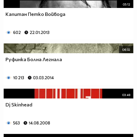
05:12
Капитан Петко Войвода
602
22.01.2013
06:32
Руфинка Болна Легнала
10 213
03.03.2014
03:48
Dj Skinhead
563
14.08.2008