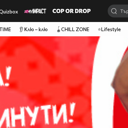
Quizbox
 TIME
👂 Клю – клю
🪀CHILL ZONE
⭐Lifestyle