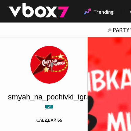
Member of
👾
Trending
🎉 PARTY
smyah_na_pochivki_igra
СЛЕДВАЙ
65