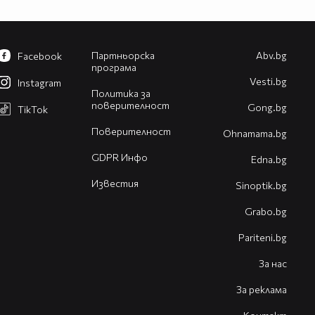
Партньорска
Abv.bg
Facebook
програма
Vesti.bg
Instagram
Политика за
поверителност
Gong.bg
TikTok
Поверителност
Оhnamama.bg
GDPR Инфо
Edna.bg
Известия
Sinoptik.bg
Grabo.bg
Pariteni.bg
За нас
За реклама