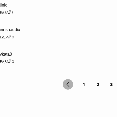
rjiniq_
ЕДВАЙ
3
nnshaddix
ЕДВАЙ
0
vkata0
ЕДВАЙ
0
1
2
3