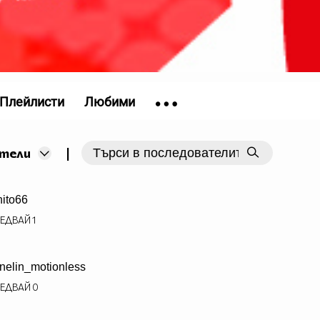
Плейлисти
Любими
|
тели
nito66
ЕДВАЙ
1
nelin_motionless
ЕДВАЙ
0