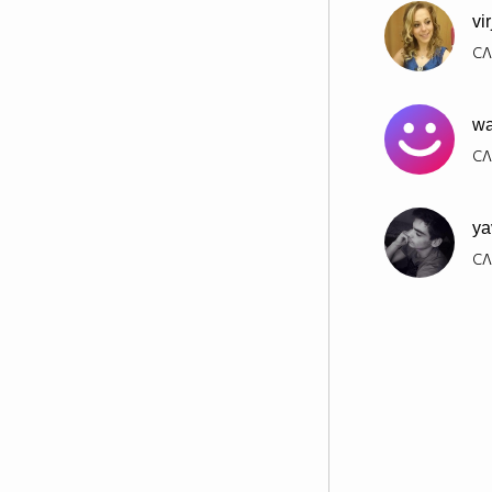
vi
СЛ
wa
СЛ
ya
СЛ