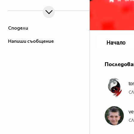
Сподели
Напиши съобщение
Начало
Последова
to
СЛ
ve
СЛ