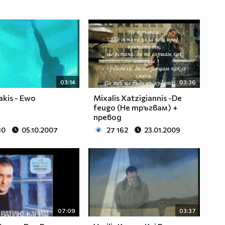
03:14
03:36
kis - Ewo
Mixalis Xatzigiannis -De
feugo (Не тръгвам) +
превод
10
05.10.2007
27 162
23.01.2009
07:09
03:37