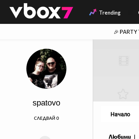
Member of
👾
Trending
🎉 PARTY
spatovo
Начало
СЛЕДВАЙ
0
Любими
|