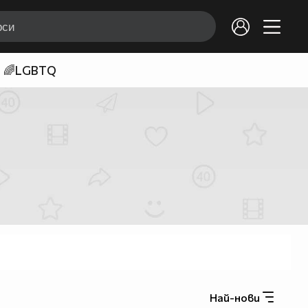
🌈LGBTQ
Най-нови