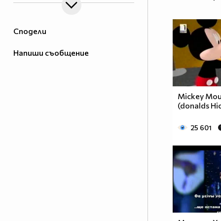
Сподели
Напиши съобщение
Mickey Mou
(donalds Hi
25 601