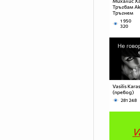
Михалис Ха
Тръгвам Ак
Тръгнем
1 950
320
Vasilis Kara
(превод)
281 248