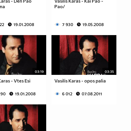
 Karas - Den Pao
Vasilis Karas - Kai Pao -
na
Pao/
22
19.01.2008
7 930
19.05.2008
03:19
03:35
Karas - Vtes Esi
Vasilis Karas - opos palia
690
19.01.2008
6 012
07.08.2011