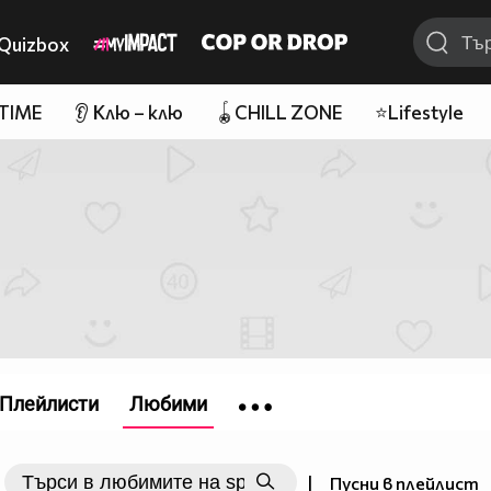
Quizbox
 TIME
👂 Клю – клю
🪀CHILL ZONE
⭐Lifestyle
Плейлисти
Любими
|
Пусни в плейлист