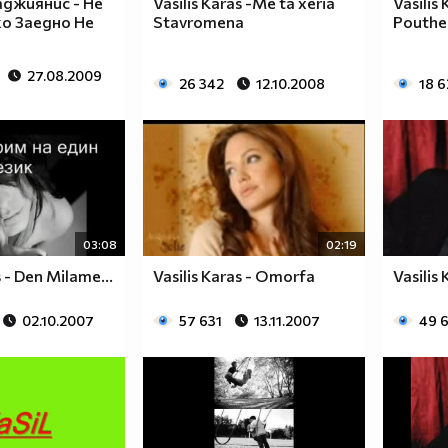
джиянис - Не
Vasilis Karas -Me ta xeria
Vasilis
о Заедно Не
Stavromena
Pouthe
27.08.2009
26 342
12.10.2008
18 6
03:08
02:19
s - Den Milame...
Vasilis Karas - Omorfa
Vasilis 
02.10.2007
57 631
13.11.2007
49 