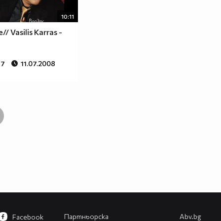
10:11
// Vasilis Karras -
67
11.07.2008
Партньорска
Abv.bg
Facebook