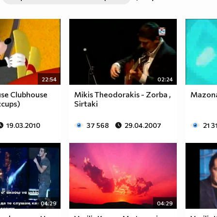
22:54
02:24
se Clubhouse
Mikis Theodorakis - Zorba ,
Mazona
ccups)
Sirtaki
19.03.2010
37 568
29.04.2007
21 3
04:29
04:29