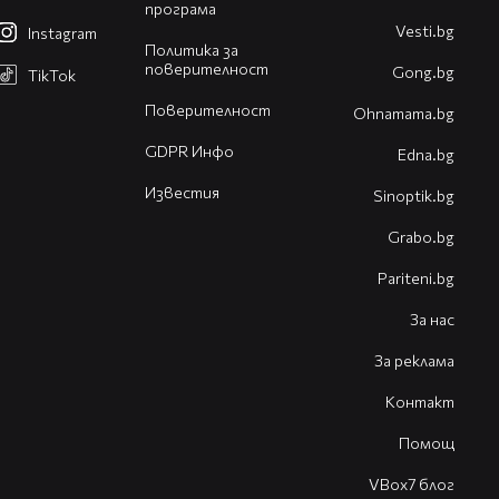
програма
Vesti.bg
Instagram
Политика за
поверителност
Gong.bg
TikTok
Поверителност
Оhnamama.bg
GDPR Инфо
Edna.bg
Известия
Sinoptik.bg
Grabo.bg
Pariteni.bg
За нас
За реклама
Контакт
Помощ
VBox7 блог