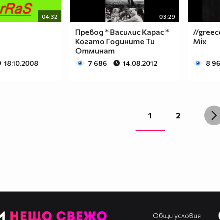
04:32
03:29
Превод * Василис Карас *
//greece
Когато Годините Ти
Mix
Отминат
18.10.2008
7 686
14.08.2012
8 9
1
2
Общи условия